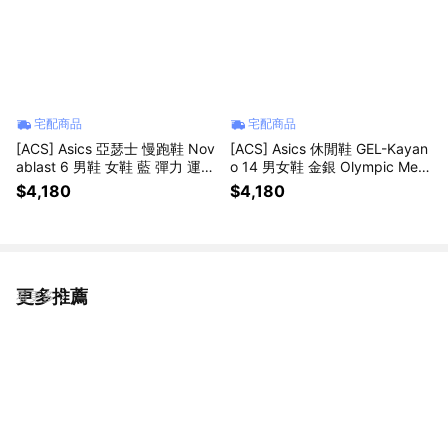
宅配商品
宅配商品
[ACS] Asics 亞瑟士 慢跑鞋 Nov
[ACS] Asics 休閒鞋 GEL-Kayan
ablast 6 男鞋 女鞋 藍 彈力 運動
o 14 男女鞋 金銀 Olympic Med
鞋 1011C243101
als 奧運 復古 亞瑟士 1203A537
$4,180
$4,180
104
更多推薦
看更多