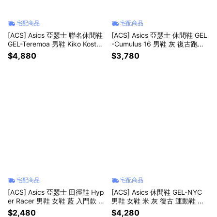
宅配商品
宅配商品
[ACS] Asics 亞瑟士 聯名休閒鞋
[ACS] Asics 亞瑟士 休閒鞋 GEL
GEL-Teremoa 男鞋 Kiko Kostad
-Cumulus 16 男鞋 灰 復古跑鞋
inov 黑 1203A501001
緩震 支撐 1203A733301
$4,880
$3,780
宅配商品
宅配商品
[ACS] Asics 亞瑟士 田徑鞋 Hyp
[ACS] Asics 休閒鞋 GEL-NYC
er Racer 男鞋 女鞋 藍 入門款 長
男鞋 女鞋 米 灰 復古 運動鞋 亞
距離 運動鞋 1093A233400
瑟士 1201A789103
$2,480
$4,280