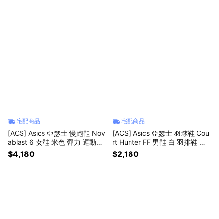
宅配商品
宅配商品
[ACS] Asics 亞瑟士 慢跑鞋 Nov
[ACS] Asics 亞瑟士 羽球鞋 Cou
ablast 6 女鞋 米色 彈力 運動鞋
rt Hunter FF 男鞋 白 羽排鞋 匹
1012C008250
克球 室內運動 1071A111104
$4,180
$2,180