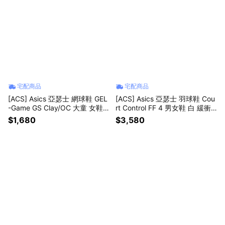
宅配商品
宅配商品
[ACS] Asics 亞瑟士 網球鞋 GEL
[ACS] Asics 亞瑟士 羽球鞋 Cou
-Game GS Clay/OC 大童 女鞋
rt Control FF 4 男女鞋 白 緩衝
灰 匹克球 紅土 1044A082400
支撐 膠底 1071A125100
$1,680
$3,580