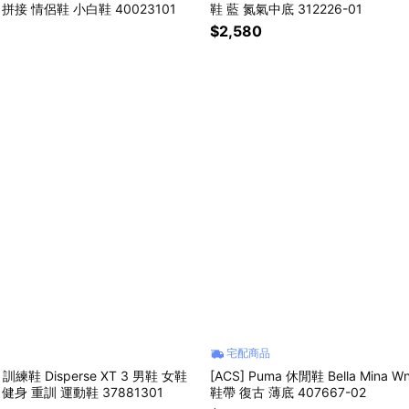
 拼接 情侶鞋 小白鞋 40023101
鞋 藍 氮氣中底 312226-01
$2,580
宅配商品
a 訓練鞋 Disperse XT 3 男鞋 女鞋
[ACS] Puma 休閒鞋 Bella Mina 
健身 重訓 運動鞋 37881301
鞋帶 復古 薄底 407667-02