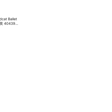
at Ballet
 4043950