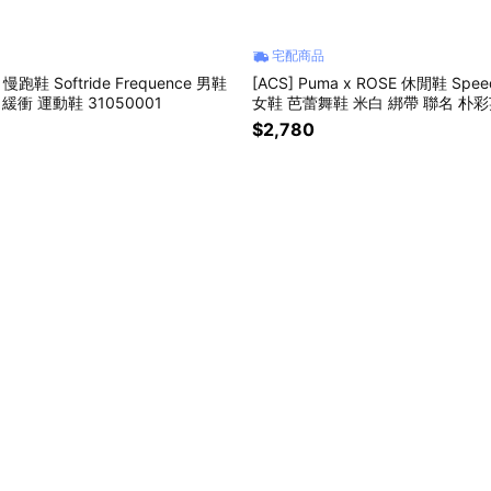
宅配商品
 慢跑鞋 Softride Frequence 男鞋
[ACS] Puma x ROSE 休閒鞋 Speedc
緩衝 運動鞋 31050001
女鞋 芭蕾舞鞋 米白 綁帶 聯名 朴彩英
1
$2,780