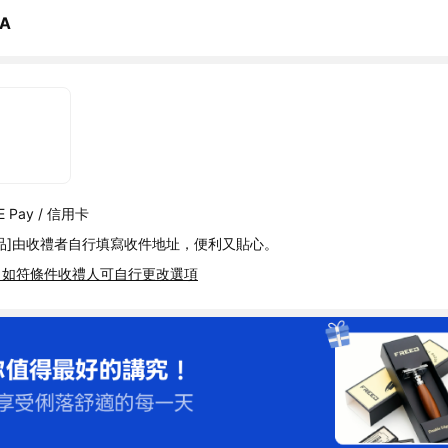
A
 Pay / 信用卡
品]由收禮者自行填寫收件地址，便利又貼心。
，如符條件收禮人可自行更改選項