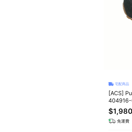
宅配商品
[ACS] 
404916-
$1,98
免運費