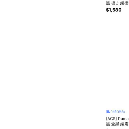
黑 復古 緩衝
$1,580
宅配商品
[ACS] Pum
黑 全黑 緩震 