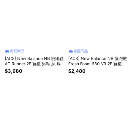
宅配商品
宅配商品
[ACS] New Balance NB 慢跑鞋
[ACS] New Balance NB 慢跑鞋
AC Runner 2E 寬楦 男鞋 灰 厚
Fresh Foam 680 V9 2E 寬楦 男
底 緩衝 運動鞋 MACR161F-2E
鞋 白 緩震 運動鞋 M68082E-2E
$3,680
$2,480