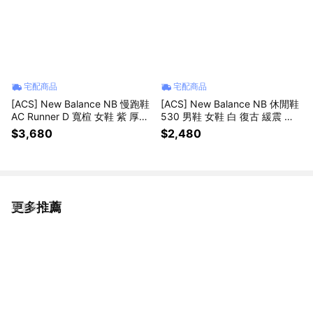
宅配商品
宅配商品
[ACS] New Balance NB 慢跑鞋
[ACS] New Balance NB 休閒鞋
AC Runner D 寬楦 女鞋 紫 厚底
530 男鞋 女鞋 白 復古 緩震 紐
緩衝 運動鞋 WACR12VY-D
巴倫 U530KLB-D
$3,680
$2,480
更多推薦
看更多