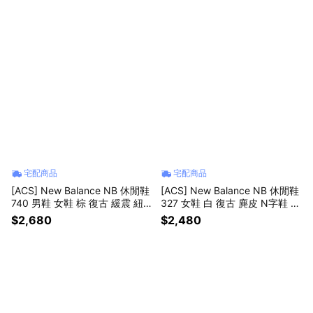
宅配商品
宅配商品
[ACS] New Balance NB 休閒鞋
[ACS] New Balance NB 休閒鞋
740 男鞋 女鞋 棕 復古 緩震 紐
327 女鞋 白 復古 麂皮 N字鞋 紐
巴倫 U7402XX-D
巴倫 W327SUB-B
$2,680
$2,480