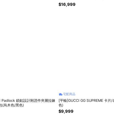
$16,999
宅配商品
CI Padlock 鎖釦設計附證件夾層拉鍊
[平輸]GUCCI GG SUPREME 卡
包(烏木色/黑色)
色)
$9,999