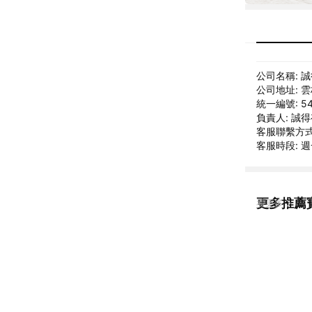
公司名稱: 
公司地址: 
統一編號: 54
負責人: 誠
客服聯繫方式: 
客服時段: 週一
更多推薦
看更多