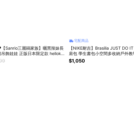
宅配商品
【Sanrio三麗鷗家族】曬黑辣妹長
【NIKE耐吉】Brasilia JUST DO
飾娃娃 正版日本限定款 hellokitt
肩包 學生書包小空間多收納戶外教
絨毛公仔鑰匙圈 女友送禮 朋友交換
包孩童小包(DR6091010) 巨蟹座
999
$1,050
物 情侶吊飾 女友禮物 告白禮物推薦
交換禮物 男生禮物