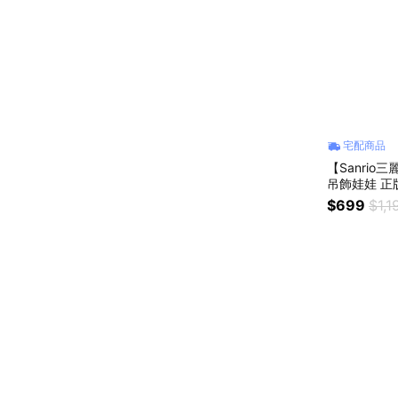
宅配商品
【Sanri
吊飾娃娃 正
帕恰狗凱蒂貓h
$699
$1,1
件 絨毛娃娃