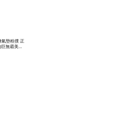
糖氣墊粉撲 正
狗巨無霸美妝
膚底妝服貼不
 百元交換禮