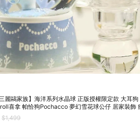
rio三麗鷗家族】海洋系列水晶球 正版授權限定款 大耳狗
moroll喜拿 帕恰狗Pochacco 夢幻雪花球公仔 居家裝飾
 辦公室小物 交換禮物閨蜜禮物情人節禮物
9
$1,499