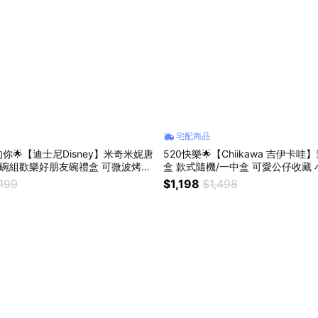
宅配商品
你🌟【迪士尼Disney】米奇米妮唐
520快樂🌟【Chiikawa 吉伊卡哇】迷你商店盲
碗組歡樂好朋友碗禮盒 可微波烤箱
盒 款式隨機/一中盒 可愛公仔收藏 
盤 造型湯飯泡麵碗 入厝搬家禮物
薩奇 星座禮物 辦公桌裝飾小物 男
,199
$1,198
$1,498
人節交換禮物 520送禮 可愛禮物 星
交換禮物 男女生送禮推薦 可愛禮物