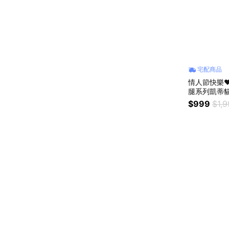
宅配商品
情人節快樂❤
腿系列凱蒂貓吊
y包包吊飾 
$999
$1,
禮物 情人禮