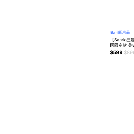
宅配商品
【Sanri
國限定款 美
ello ki
$599
$89
女生朋友送禮