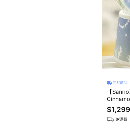
宅配商品
【San
Cinna
書桌擺件
$1,29
免運費