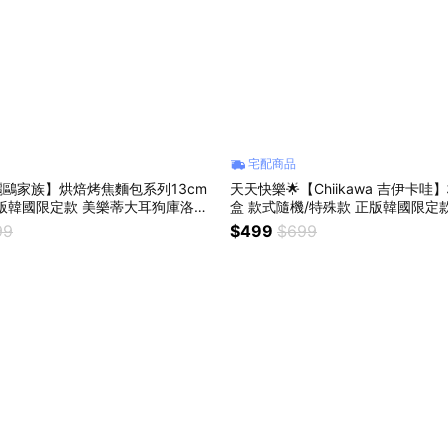
宅配商品
o三麗鷗家族】烘焙烤焦麵包系列13cm
天天快樂🌟【Chiikawa 吉伊卡哇】杯子蛋糕盲
版韓國限定款 美樂蒂大耳狗庫洛米
盒 款式隨機/特殊款 正版韓國限定
ello kitty 布丁狗人魚漢頓包包掛
薩奇 情人節送禮 家裡擺飾 辦公桌
99
$499
$699
公仔鑰匙圈 女生朋友送禮 交換禮物
送禮 聖誕節交換禮物 女友送禮 天