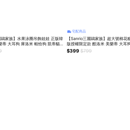
宅配商品
o三麗鷗家族】水果泳圈吊飾娃娃 正版韓
【Sanrio三麗鷗家族】超大號棉花
樂蒂 大耳狗 庫洛米 帕恰狗 凱蒂貓h
版授權限定款 酷洛米 美樂蒂 大耳
tty 布丁狗 包包吊飾 絨毛娃娃公仔鑰匙圈
蛋水滴形氣墊化妝海綿乾濕兩用親
9
$399
$799
 情人節交換禮物
吃粉遮瑕定妝快速上妝女生朋友送禮
物 生日禮物