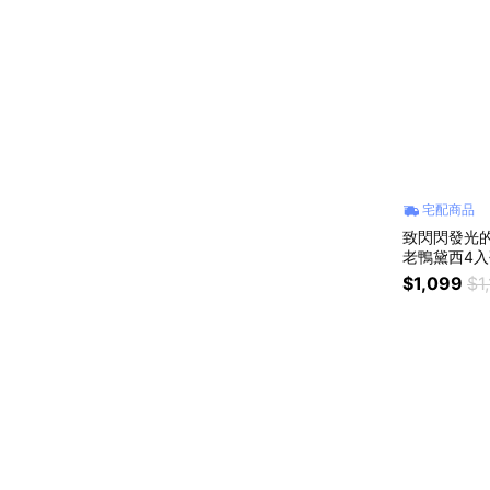
宅配商品
致閃閃發光的
老鴨黛西4入
洗碗機陶瓷碗
$1,099
$1
宵夜消夜 情
座禮物