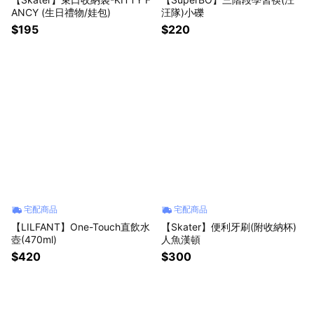
ANCY (生日禮物/娃包)
汪隊)小礫
$195
$220
宅配商品
宅配商品
【LILFANT】One-Touch直飲水
【Skater】便利牙刷(附收納杯)
壺(470ml)
人魚漢頓
$420
$300