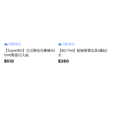
宅配商品
宅配商品
【SuperBO】汪汪隊幼兒餐碗42
【BO Pet】寵物發聲玩具(繩結)
0ml(附匙)2入組
大
$510
$380