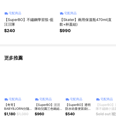
宅配商品
宅配商品
【SuperBO】不鏽鋼學習筷-藍
【Skater】兩用保溫瓶470ml(直
汪汪隊
飲+杯蓋組)
$240
$990
更多推薦
看更多
宅配商品
宅配商品
宅配商品
宅配商品
【奇哥】
【SuperBO】汪汪
【SuperBO】透明
【SuperBO
BABYBJORN分隔餐
隊幼兒園三色碗組
防水幼童便當袋(汪
隊不鏽鋼小湯
盤餐具 4件組 (4色
(附匙.附餐袋)
汪隊)2入組
(10.5cm)幼
$1,180
$1,380
$960
$540
Sold out 