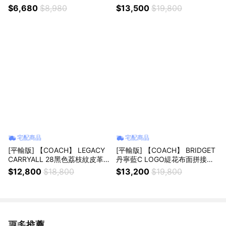
掛帶拉鍊長夾 真品平輸
品平輸
$6,680
$8,980
$13,500
$19,800
宅配商品
宅配商品
[平輸版] 【COACH】 LEGACY
[平輸版] 【COACH】 BRIDGET
CARRYALL 28黑色荔枝紋皮革
丹寧藍C LOGO緹花布面拼接皮
三層手提/肩斜背包 真品平輸
革翻蓋單肩手袋 真品平輸
$12,800
$18,800
$13,200
$19,800
更多推薦
看更多