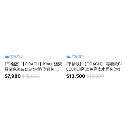
宅配商品
宅配商品
[平輸版] 【COACH】Klare 淺紫
[平輸版] 【COACH】 專櫃款BL
羅蘭色漆皮信封斜背/側背包 真
EECKER陶土色麂皮水桶包(大)
品平輸
真品平輸
$7,980
$15,800
$13,500
$19,800