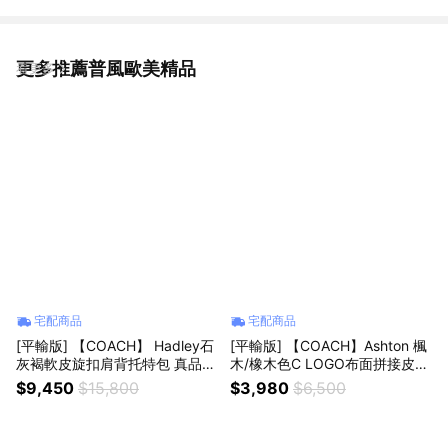
更多推薦普風歐美精品
看更多
宅配商品
宅配商品
[平輸版] 【COACH】 Hadley石
[平輸版] 【COACH】Ashton 楓
灰褐軟皮旋扣肩背托特包 真品平
木/橡木色C LOGO布面拼接皮革
輸
拉鍊萬用手拿包 真品平輸
$9,450
$15,800
$3,980
$6,500