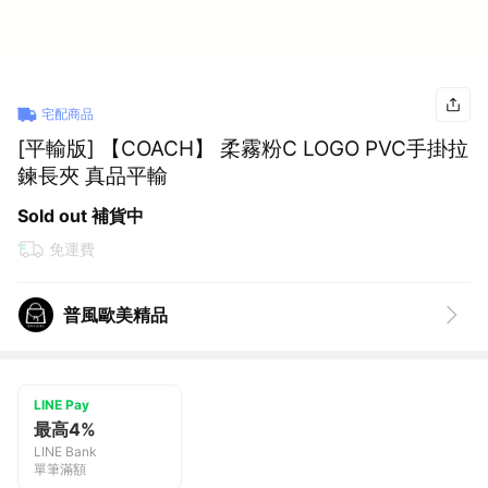
宅配商品
[平輸版] 【COACH】 柔霧粉C LOGO PVC手掛拉
鍊長夾 真品平輸
Sold out 補貨中
免運費
普風歐美精品
LINE Pay
最高4%
LINE Bank
單筆滿額