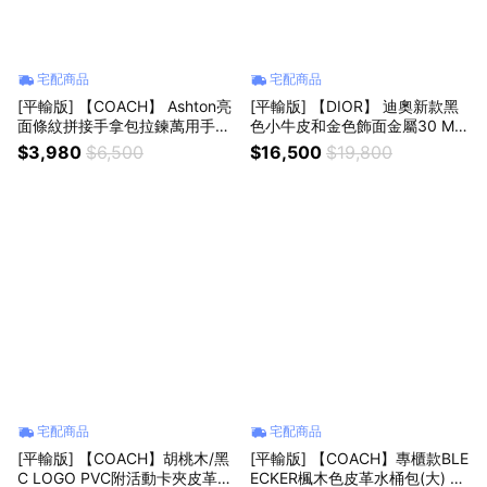
宅配商品
宅配商品
[平輸版] 【COACH】 Ashton亮
[平輸版] 【DIOR】 迪奧新款黑
面條紋拼接手拿包拉鍊萬用手拿
色小牛皮和金色飾面金屬30 MO
包 真品平輸
NTAIGNE 雙環手帶 真品平輸
$3,980
$6,500
$16,500
$19,800
宅配商品
宅配商品
[平輸版] 【COACH】胡桃木/黑
[平輸版] 【COACH】專櫃款BLE
C LOGO PVC附活動卡夾皮革手
ECKER楓木色皮革水桶包(大) 真