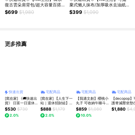
復古雲朵肩背包/超大容量百搭單
棄式懶人抹布/加厚吸水去油紙抹
肩包/氣質通勤包(附吊飾)_3色任
布/萬用清潔布20張X3捲_2色任
$699
$1,980
$399
$1,090
選
選
更多推薦
看更多
快速出貨
宅配商品
宅配商品
宅配商品
[窩在家] 《🚚快速出
[窩在家] 【人生下一
【我適文創】櫻桃小
【decopop
貨》 日富一日退休
站｜退休招財組】
丸子 可收納午睡斗
護脊減壓坐墊(
午睡毯 🎂 生日禮物
🎂 生日禮物｜招財
篷 毛毯 毯子 披肩 午
坐姿/護腰) DP
$530
$730
$888
$1,179
$859
$1,080
$1,880
$4,
｜招財｜辦公室｜毯
｜辦公室｜實用｜同
睡毯
生日禮 | 辦公
2.0%
2.0%
10.0%
子｜實用｜同事｜上
事｜上班族｜獅子座
| 母親節禮物 |
班族｜獅子座｜七夕
｜七夕禮物｜父親節
節禮物
禮物｜父親節