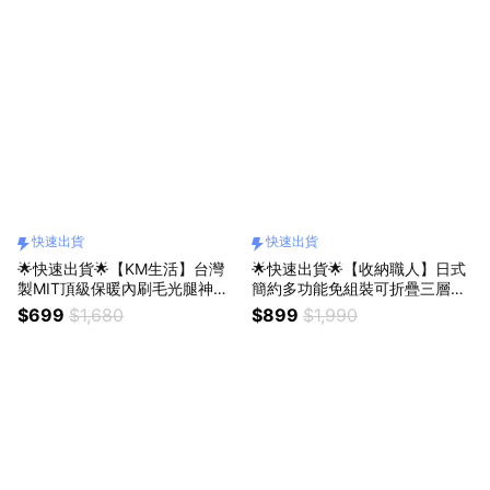
快速出貨
快速出貨
🌟快速出貨🌟【KM生活】台灣
🌟快速出貨🌟【收納職人】日式
製MIT頂級保暖內刷毛光腿神器/
簡約多功能免組裝可折疊三層收
超顯瘦絲襪2雙/組_4色任選
納推車_5色任選
$699
$1,680
$899
$1,990