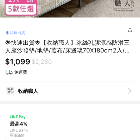
快速出貨
🌟快速出貨🌟【收納職人】冰絲乳膠涼感防滑三
人座沙發墊/地墊/蓋布/床邊毯70X180cm2入/組
_4款任選
$1,099
$2,280
免運費
收納職人
LINE Pay
最高4%
LINE Bank
單筆滿額