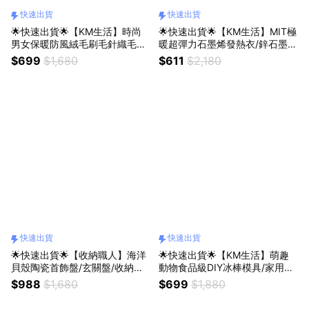
快速出貨
快速出貨
🌟快速出貨🌟【KM生活】時尚
🌟快速出貨🌟【KM生活】MIT極
男女保暖防風絨毛刷毛針織毛帽
暖超彈力石墨烯發熱衣/鋅石墨烯
脖圍超值組合2色一組_10款任選
保暖衣3入_男女款任選
$699
$1,680
$611
$2,180
快速出貨
快速出貨
🌟快速出貨🌟【收納職人】海洋
🌟快速出貨🌟【KM生活】萌趣
貝殼陶瓷首飾盤/玄關盤/收納盤_
動物食品級DIY冰棒模具/家用自
4款一組
製冰棒盒4入/組_2款任選
$988
$1,680
$699
$1,880