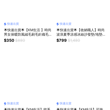
快速出貨
快速出貨
🌟快速出貨🌟【KM生活 】時尚
🌟快速出貨🌟【收納職人】時尚
男女保暖防風絨毛刷毛針織毛帽
波浪夏季凉感冰絲沙發墊/地墊/
脖圍超值組合_5色任選
蓋布/床邊毯70X180cm_4色任選
$350
$880
$799
$1,480
快速出貨
快速出貨
🌟快速出貨🌟【KM生活】韓系
🌟快速出貨🌟【KM生活】可拋