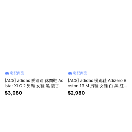
宅配商品
宅配商品
[ACS] adidas 愛迪達 休閒鞋 Ad
[ACS] adidas 慢跑鞋 Adizero B
istar XLG 2 男鞋 女鞋 黑 復古
oston 13 M 男鞋 女鞋 白 黑 紅
老爹鞋 HQ7555
緩震 運動鞋 愛迪達 JS4932
$3,080
$2,980