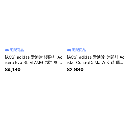
宅配商品
宅配商品
[ACS] adidas 愛迪達 慢跑鞋 Ad
[ACS] adidas 愛迪達 休閒鞋 Ad
izero Evo SL M AMG 男鞋 灰 黃
istar Control 5 MJ W 女鞋 瑪莉
賓士 AMG F1 KI7297
珍鞋 灰 透氣 LA1822
$4,180
$2,980