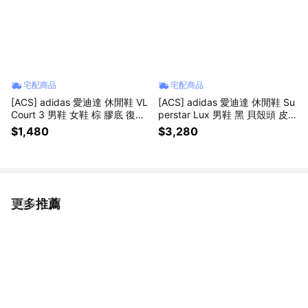
宅配商品
宅配商品
[ACS] adidas 愛迪達 休閒鞋 VL
[ACS] adidas 愛迪達 休閒鞋 Su
Court 3 男鞋 女鞋 棕 膠底 復古
perstar Lux 男鞋 黑 貝殼頭 皮
JP7536
革 JQ4314
$1,480
$3,280
更多推薦
看更多