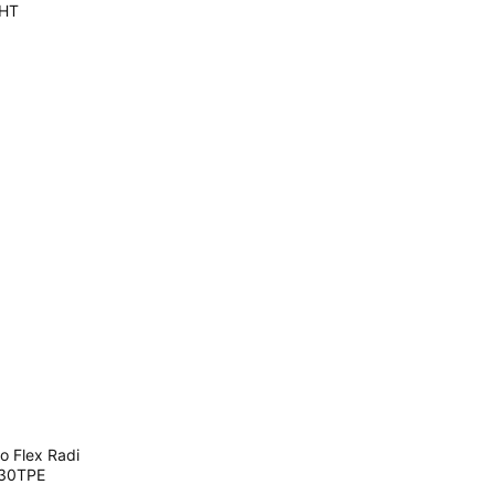
HT
 Flex Radi
30TPE