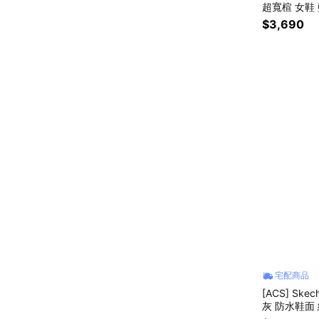
超寬楦 女鞋 
$3,690
宅配商品
[ACS] Skec
灰 防水鞋面 緩