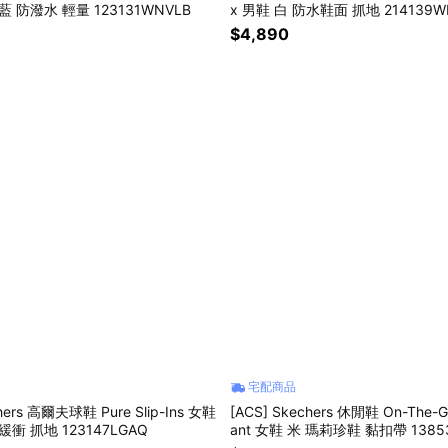
藍 防潑水 輕量 123131WNVLB
x 男鞋 白 防水鞋面 抓地 214139W
$4,890
宅配商品
hers 高爾夫球鞋 Pure Slip-Ins 女鞋
[ACS] Skechers 休閒鞋 On-The-Go
衝 抓地 123147LGAQ
ant 女鞋 米 瑪莉珍鞋 黏扣帶 1385