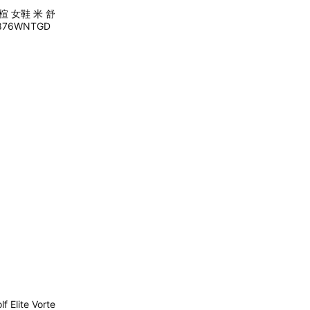
 寬楦 女鞋 米 舒
876WNTGD
Elite Vorte