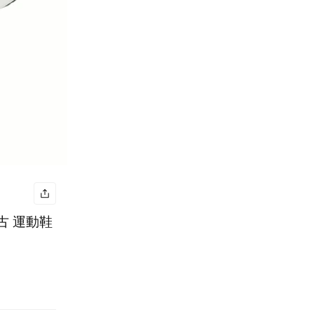
 復古 運動鞋