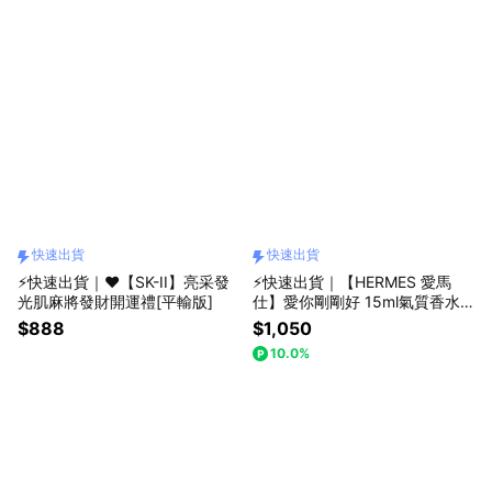
快速出貨
快速出貨
⚡快速出貨｜❤️【SK-II】亮采發
⚡快速出貨｜【HERMES 愛馬
光肌麻將發財開運禮[平輸版]
仕】愛你剛剛好 15ml氣質香水
禮-可自選香味+珍珠兔吊飾+韓
$888
$1,050
系手提袋
10.0%