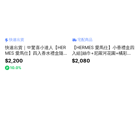
快速出貨
宅配商品
快速出貨｜🫶驚喜小達人【HER
【HERMES 愛馬仕】小香禮盒四
MES 愛馬仕】四入香水禮盒隨行
入組[絲巾+尼羅河花園+橘彩星
組-(花園香水禮盒/小香禮盒四入
光+巴赫尼](7.5mlX4)+束口收納
$2,200
$2,080
組)-附提袋 小禮物 吊飾 送你我
袋-平輸版
10.0%
愛的