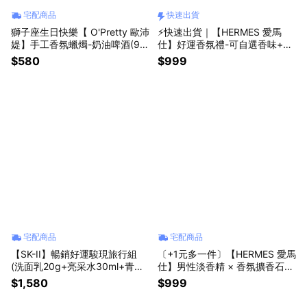
宅配商品
快速出貨
獅子座生日快樂【 O'Pretty 歐沛
⚡快速出貨｜【HERMES 愛馬
媞】手工香氛蠟燭-奶油啤酒(9X
仕】好運香氛禮-可自選香味+小
9X9cm)附精美禮盒
馬香氛擴香石+好運繽紛禮袋
$580
$999
宅配商品
宅配商品
【SK-II】暢銷好運駿現旅行組
〔+1元多一件〕【HERMES 愛馬
(洗面乳20g+亮采水30ml+青春
仕】男性淡香精 × 香氛擴香石仙
露30ml+致臻活膚霜15g+馬上有
人掌擺飾組-多款可選-大地/H2
$1,580
$999
錢小馬吊飾)附精品禮袋
4/大地冷冽之水 平輸版