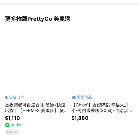
更多推薦PrettyGo 美麗購
看更多
快速出貨
宅配商品
🧺收禮者可自選香味 吊飾⚡快速
【Chloe'】香妃降臨 幸福大加
出貨｜【HERMES 愛馬仕】 儀
小-可自選香味(30ml)+同名淡香
式感滿分｜愛馬仕香氛禮 (15ml
精(5ml) 附花束隨身化妝鏡禮袋
$1,110
$1,880
香調任選+多種吊飾任選) 贈提袋
10.0%
貼心禮
客製刻印