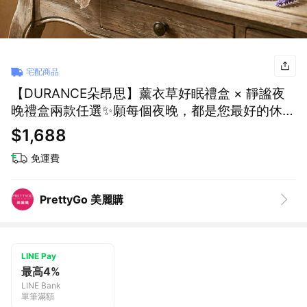
宅配商品
【DURANCE朵昂思】薰衣草好眠禮盒 × 靜謐夜
晚禮盒兩款任選✨願每個夜晚，都是您最好的休息
（枕頭香水50ml＋手工精油蠟燭180g＋護手霜
$1,688
30ml）
免運費
PrettyGo 美麗購
LINE Pay
最高4%
LINE Bank
單筆滿額