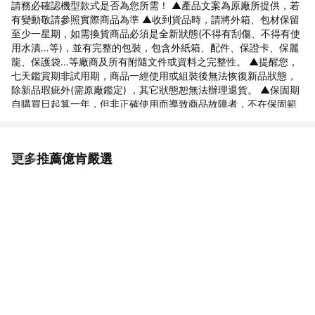
請務必確認機型款式是否為您所需！ ▲產品文案為原廠所提供，若
有變動敬請參照實際商品為準 ▲收到貨品時，請將外箱、包材保留
至少一星期，如需換貨商品必須是全新狀態(不得有刮傷、不得有使
用水漬…等)，並有完整的包裝，包含外紙箱、配件、保證卡、保麗
龍、保護袋…等廠商及所有附隨文件或資料之完整性。 ▲提醒您，
七天鑑賞期非試用期，商品一經使用或組裝後無法恢復新品狀態，
除新品瑕疵外(需原廠鑑定) ，其它狀態恕無法辦理退貨。 ▲保固期
自購買日起算一年，但非正確使用而導致商品故障者，不在保固範
圍內 ▲請詳閱說明書
更多推薦億肯嚴選
看更多