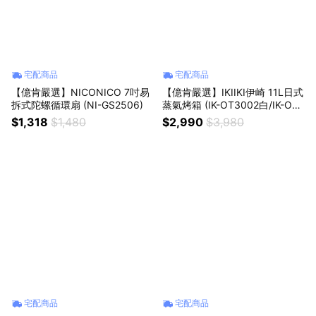
宅配商品
宅配商品
【億肯嚴選】NICONICO 7吋易
【億肯嚴選】IKIIKI伊崎 11L日式
拆式陀螺循環扇 (NI-GS2506)
蒸氣烤箱 (IK-OT3002白/IK-OT3
003綠)
$1,318
$1,480
$2,990
$3,980
宅配商品
宅配商品