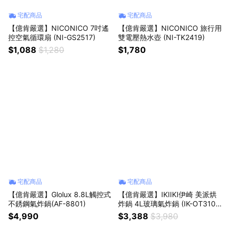
宅配商品
宅配商品
【億肯嚴選】NICONICO 7吋遙
【億肯嚴選】NICONICO 旅行用
控空氣循環扇 (NI-GS2517)
雙電壓熱水壺 (NI-TK2419)
$1,088
$1,280
$1,780
宅配商品
宅配商品
【億肯嚴選】Glolux 8.8L觸控式
【億肯嚴選】IKIIKI伊崎 美派烘
不銹鋼氣炸鍋(AF-8801)
炸鍋 4L玻璃氣炸鍋 (IK-OT310
2)
$4,990
$3,388
$3,980