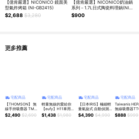
【億肯嚴選】NICONICO 鏡面美
【億肯嚴選】NICONICO奶油鍋
型氣炸烤箱 (NI-GB2415)
系列－1.7L日式陶瓷料理鍋(NI-G
P930)
$2,688
$3,280
$900
更多推薦
看更多
宅配商品
宅配商品
宅配商品
宅配商品
【THOMSON】 無
輕量無線的愛給你
【日本IRIS】極細輕
Taiwanis H
線手持吸塵器 TM-
【eufy】H11車用無
量氣旋式 自動偵測
無線吸塵器TT
SAV73D【靈活手持
線手持臭氧吸塵器 (
灰塵直立 無線吸塵
186F
$2,490
$2,690
$1,438
$1,980
$4,390
$4,990
$888
$999
輕鬆除塵】
T2520 ) 輕量設計/
器 IC-SLDC4 粉
無線/多功能/長輩送
禮/小家庭使用/車用
吸塵/輕便設計/不佔
空間/喬遷/