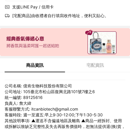
支援LINE Pay / 信用卡
[宅配商品]由收禮者自行填寫收件地址，便利又貼心。
商品資訊
宅配資訊
公司名稱: 億肯生物科技股份有限公司
公司地址: 105臺北市松山區復興北路101號7樓之6
統一編號: 89125616
負責人: 詹大緯
客服聯繫方式: itcanbiotech@gmail.com
客服時段: 週一至週五:早上9:30-12:00;下午1:30-5:30
其他說明事項: ▲運送不含偏遠地區及離島 ▲商品一經拆封、使用
或拆解以致缺乏完整性及失去再販售價值時，恕無法提供退(換)貨，