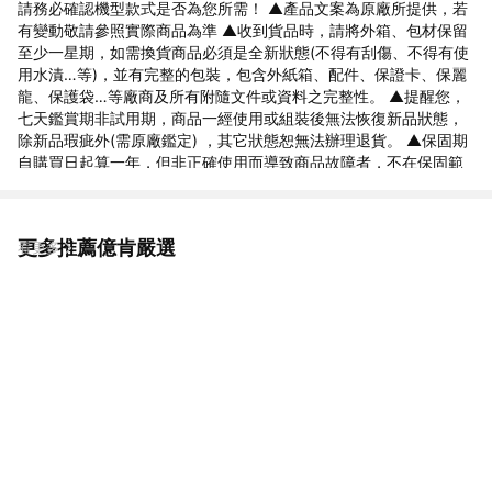
請務必確認機型款式是否為您所需！ ▲產品文案為原廠所提供，若
有變動敬請參照實際商品為準 ▲收到貨品時，請將外箱、包材保留
至少一星期，如需換貨商品必須是全新狀態(不得有刮傷、不得有使
用水漬…等)，並有完整的包裝，包含外紙箱、配件、保證卡、保麗
龍、保護袋…等廠商及所有附隨文件或資料之完整性。 ▲提醒您，
七天鑑賞期非試用期，商品一經使用或組裝後無法恢復新品狀態，
除新品瑕疵外(需原廠鑑定) ，其它狀態恕無法辦理退貨。 ▲保固期
自購買日起算一年，但非正確使用而導致商品故障者，不在保固範
圍內 ▲請詳閱說明書
更多推薦億肯嚴選
看更多