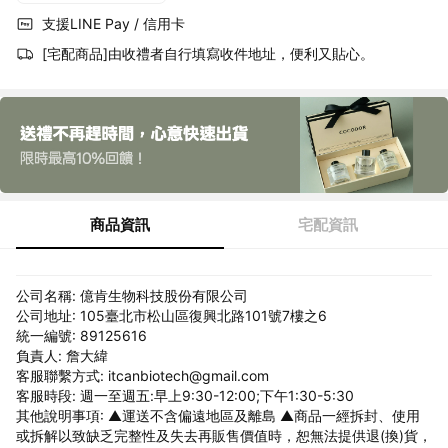
支援LINE Pay / 信用卡
[宅配商品]由收禮者自行填寫收件地址，便利又貼心。
商品資訊
宅配資訊
公司名稱: 億肯生物科技股份有限公司
公司地址: 105臺北市松山區復興北路101號7樓之6
統一編號: 89125616
負責人: 詹大緯
客服聯繫方式: itcanbiotech@gmail.com
客服時段: 週一至週五:早上9:30-12:00;下午1:30-5:30
其他說明事項: ▲運送不含偏遠地區及離島 ▲商品一經拆封、使用
或拆解以致缺乏完整性及失去再販售價值時，恕無法提供退(換)貨，