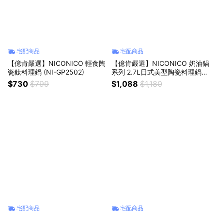
宅配商品
宅配商品
【億肯嚴選】NICONICO 輕食陶
【億肯嚴選】NICONICO 奶油鍋
瓷鈦料理鍋 (NI-GP2502)
系列 2.7L日式美型陶瓷料理鍋
(NI-GP932)
$730
$799
$1,088
$1,180
宅配商品
宅配商品