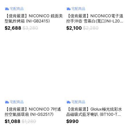
宅配商品
宅配商品
【億肯嚴選】NICONICO 鏡面美
【億肯嚴選】NICONICO電子溫
型氣炸烤箱 (NI-GB2415)
控手沖壺 雪幕白(寬口)NI-L200
3W
$2,688
$3,280
$2,100
$2,280
宅配商品
宅配商品
【億肯嚴選】NICONICO 7吋遙
【億肯嚴選】Glolux極光炫彩水
控空氣循環扇 (NI-GS2517)
晶磁吸式藍牙喇叭 (BT100-TWS
5)
$1,088
$1,280
$990