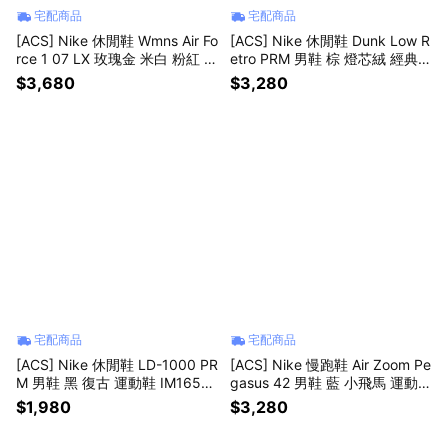
宅配商品
宅配商品
[ACS] Nike 休閒鞋 Wmns Air Fo
[ACS] Nike 休閒鞋 Dunk Low R
rce 1 07 LX 玫瑰金 米白 粉紅 女
etro PRM 男鞋 棕 燈芯絨 經典 I
鞋 炫雅 小勾 FV8110-181
B7746-201
$3,680
$3,280
宅配商品
宅配商品
[ACS] Nike 休閒鞋 LD-1000 PR
[ACS] Nike 慢跑鞋 Air Zoom Pe
M 男鞋 黑 復古 運動鞋 IM1651-
gasus 42 男鞋 藍 小飛馬 運動鞋
001
IB1873-005
$1,980
$3,280