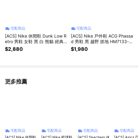
宅配商品
宅配商品
[ACS] Nike 休閒鞋 Dunk Low R
[ACS] Nike 戶外鞋 ACG Phassa
etro 男鞋 女鞋 黑 白 熊貓 經典
d 男鞋 黑 越野 抓地 HM7133-0
低筒 HF5441-100
03
$2,880
$1,980
更多推薦
看更多
宅配商品
宅配商品
宅配商品
宅配商品
[ACS] Nike 休閒鞋
[ACS] Nike 籃球鞋
[ACS] Skechers 休
[ACS] Asics