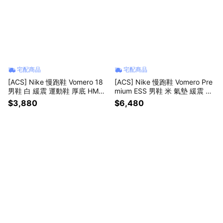
宅配商品
宅配商品
[ACS] Nike 慢跑鞋 Vomero 18
[ACS] Nike 慢跑鞋 Vomero Pre
男鞋 白 緩震 運動鞋 厚底 HM68
mium ESS 男鞋 米 氣墊 緩震 厚
03-114
底 IM8334-200
$3,880
$6,480