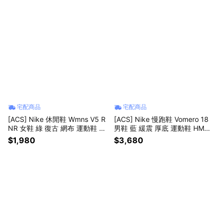
宅配商品
宅配商品
[ACS] Nike 休閒鞋 Wmns V5 R
[ACS] Nike 慢跑鞋 Vomero 18
NR 女鞋 綠 復古 網布 運動鞋 H
男鞋 藍 緩震 厚底 運動鞋 HM68
Q7901-301
03-404
$1,980
$3,680