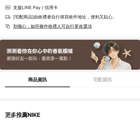
支援LINE Pay / 信用卡
[宅配商品]由收禮者自行填寫收件地址，便利又貼心。
別擔心，如符條件收禮人可自行更改選項
商品資訊
宅配資訊
更多推薦NIKE
看更多