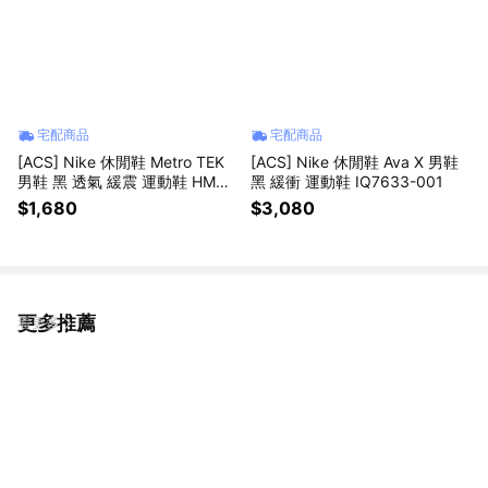
宅配商品
宅配商品
[ACS] Nike 休閒鞋 Metro TEK
[ACS] Nike 休閒鞋 Ava X 男鞋
男鞋 黑 透氣 緩震 運動鞋 HM94
黑 緩衝 運動鞋 IQ7633-001
93-005
$1,680
$3,080
更多推薦
看更多