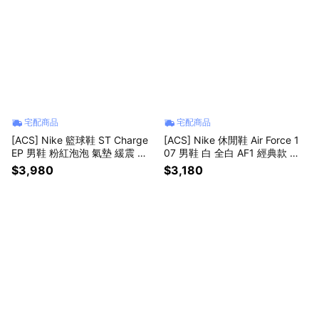
宅配商品
宅配商品
[ACS] Nike 籃球鞋 ST Charge
[ACS] Nike 休閒鞋 Air Force 1
EP 男鞋 粉紅泡泡 氣墊 緩震 運
07 男鞋 白 全白 AF1 經典款 小
動鞋 IO8062-600
白鞋 CW2288111
$3,980
$3,180