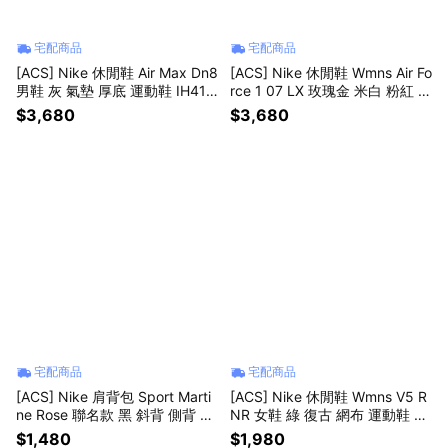
宅配商品
宅配商品
[ACS] Nike 休閒鞋 Air Max Dn8
[ACS] Nike 休閒鞋 Wmns Air Fo
男鞋 灰 氣墊 厚底 運動鞋 IH411
rce 1 07 LX 玫瑰金 米白 粉紅 女
9-009
鞋 炫雅 小勾 FV8110-181
$3,680
$3,680
宅配商品
宅配商品
[ACS] Nike 肩背包 Sport Marti
[ACS] Nike 休閒鞋 Wmns V5 R
ne Rose 聯名款 黑 斜背 側背 小
NR 女鞋 綠 復古 網布 運動鞋 H
包 HV6891-010
Q7901-301
$1,480
$1,980