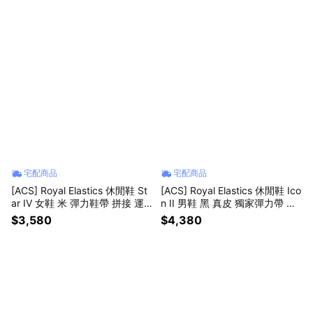
宅配商品
宅配商品
[ACS] Royal Elastics 休閒鞋 St
[ACS] Royal Elastics 休閒鞋 Ico
ar IV 女鞋 米 彈力鞋帶 拼接 運
n II 男鞋 黑 真皮 獨家彈力帶 回
動鞋 910361778
彈 經典 002161999
$3,580
$4,380