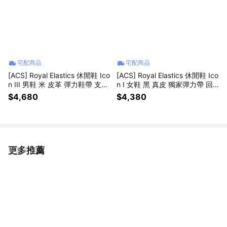
宅配商品
宅配商品
[ACS] Royal Elastics 休閒鞋 Ico
[ACS] Royal Elastics 休閒鞋 Ico
n III 男鞋 米 皮革 彈力鞋帶 支撐
n I 女鞋 黑 真皮 獨家彈力帶 回
緩震 002261778
彈 902061997
$4,680
$4,380
更多推薦
看更多