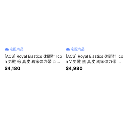
宅配商品
宅配商品
[ACS] Royal Elastics 休閒鞋 Ico
[ACS] Royal Elastics 休閒鞋 Ico
n 男鞋 棕 真皮 獨家彈力帶 回彈
n V 男鞋 黑 真皮 獨家彈力帶 回
經典 膠底 001962777
彈 經典 002461999
$4,180
$4,980