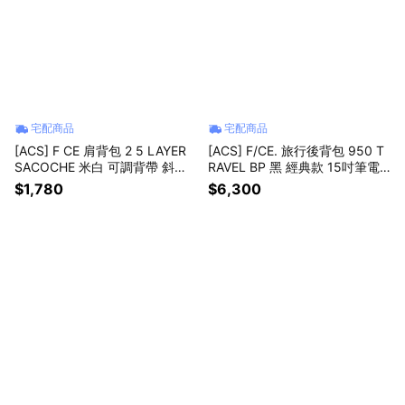
宅配商品
宅配商品
[ACS] F CE 肩背包 2 5 LAYER
[ACS] F/CE. 旅行後背包 950 T
SACOCHE 米白 可調背帶 斜背
RAVEL BP 黑 經典款 15吋筆電
包 隨行包 小包 FSN34241B000
包 CORDURA FNI30251B0001
$1,780
$6,300
2IVO
BLA