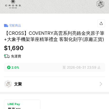
宅配商品
【CROSS】COVENTRY高雲系列亮鉻金夾原子筆
+大象手機架筆座精筆禮盒 客製化刻字(原廠正貨)
$1,690
免運費
至 2026-08-31 23:59 止
2.0%
文聚
LINE Pay