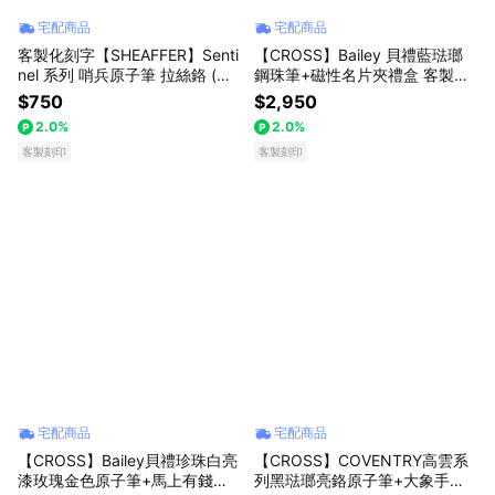
宅配商品
宅配商品
客製化刻字【SHEAFFER】Senti
【CROSS】Bailey 貝禮藍琺瑯
nel 系列 哨兵原子筆 拉絲鉻 (原
鋼珠筆+磁性名片夾禮盒 客製化
廠正貨)
刻字(原廠正貨)
$750
$2,950
2.0%
2.0%
客製刻印
客製刻印
宅配商品
宅配商品
【CROSS】Bailey貝禮珍珠白亮
【CROSS】COVENTRY高雲系
漆玫瑰金色原子筆+馬上有錢禮
列黑琺瑯亮鉻原子筆+大象手機