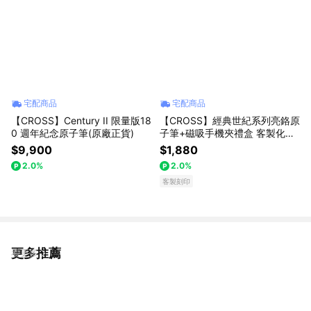
宅配商品
宅配商品
【CROSS】Century II 限量版18
【CROSS】經典世紀系列亮鉻原
0 週年紀念原子筆(原廠正貨)
子筆+磁吸手機夾禮盒 客製化刻
字(原廠正貨)
$9,900
$1,880
2.0%
2.0%
客製刻印
更多推薦
看更多