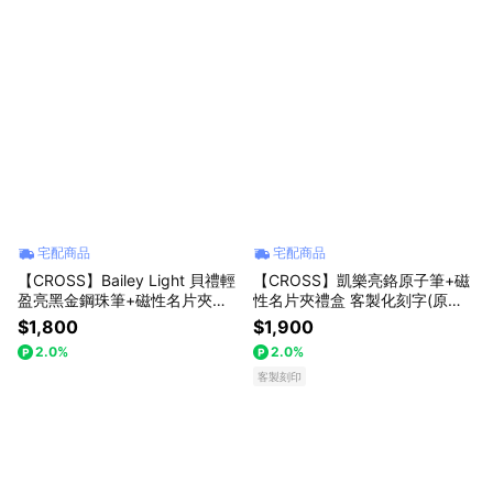
宅配商品
宅配商品
【CROSS】Bailey Light 貝禮輕
【CROSS】凱樂亮鉻原子筆+磁
盈亮黑金鋼珠筆+磁性名片夾禮
性名片夾禮盒 客製化刻字(原廠
盒(原廠正貨)
正貨)
$1,800
$1,900
2.0%
2.0%
客製刻印