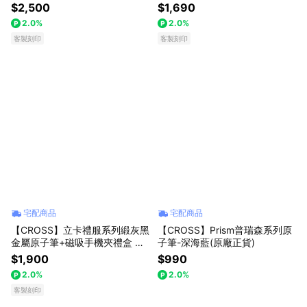
盒 客製化刻字(原廠正貨)
架筆座精筆禮盒 客製化刻字(原
$2,500
$1,690
廠正貨)
2.0%
2.0%
客製刻印
客製刻印
宅配商品
宅配商品
【CROSS】立卡禮服系列緞灰黑
【CROSS】Prism普瑞森系列原
金屬原子筆+磁吸手機夾禮盒 客
子筆-深海藍(原廠正貨)
製化刻字(原廠正貨)
$1,900
$990
2.0%
2.0%
客製刻印