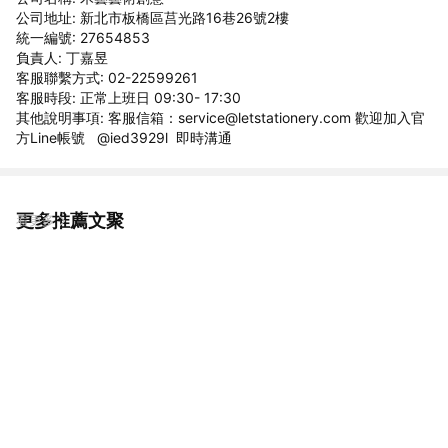
公司地址: 新北市板橋區莒光路16巷26號2樓
統一編號: 27654853
負責人: 丁嘉昱
客服聯繫方式: 02-22599261
客服時段: 正常上班日 09:30- 17:30
其他說明事項: 客服信箱：service@letstationery.com 歡迎加入官
方Line帳號 @ied3929l 即時溝通
更多推薦文聚
看更多