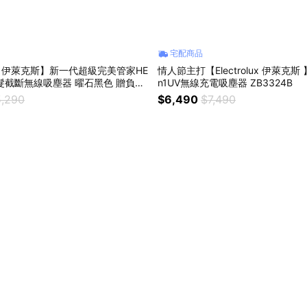
宅配商品
olux 伊萊克斯】新一代超級完美管家HE
情人節主打【Electrolux 伊萊克斯
髮截斷無線吸塵器 曜石黑色 贈負離
n1UV無線充電吸塵器 ZB3324B
梳 ZB3501
,290
$6,490
$7,490