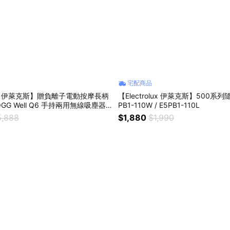
宅配商品
olux 伊萊克斯】贈負離子電動按摩長柄
【Electrolux 伊萊克斯】500系
OGG Well Q6 手持兩用無線吸塵器
PB1-110W / E5PB1-110L
頭基本款
5,888
$1,880
$1,990