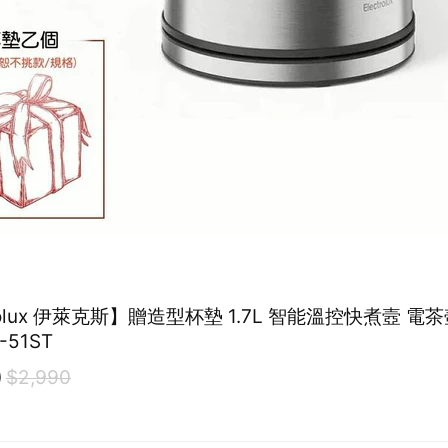
trolux 伊萊克斯】贈造型杯墊 1.7L 智能溫控快煮壼 電
-51ST
0
$2,990