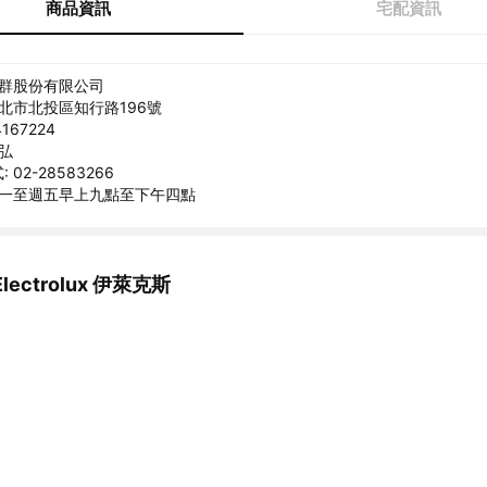
商品資訊
宅配資訊
弘群股份有限公司
台北市北投區知行路196號
167224
勝弘
02-28583266
週一至週五早上九點至下午四點
ectrolux 伊萊克斯