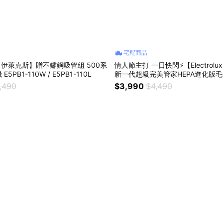
宅配商品
olux 伊萊克斯】贈不鏽鋼吸管組 500系
情人節主打 一日快閃⚡【Electrol
PB1-110W / E5PB1-110L
新一代超級完美管家HEPA進化版
吸塵器 曜石黑色 ZB3501
,490
$3,990
$4,490