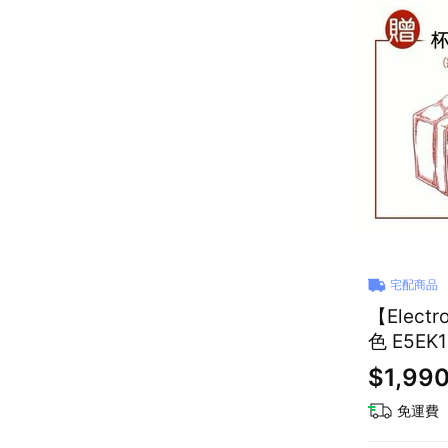
宅配商品
【Elec
色 E5EK1
$1,99
免運費