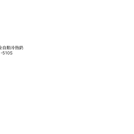
液 全自動冷熱奶
510S