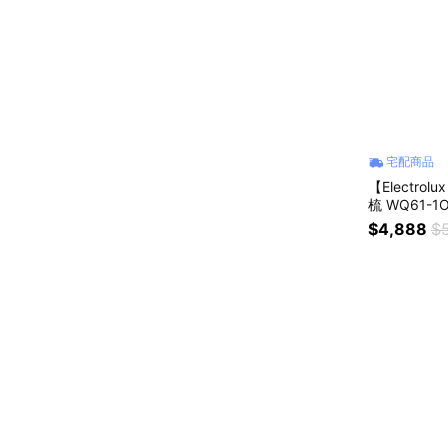
宅配商品
【Electr
梳 WQ61-1
毛髮截斷吸
$4,888
$