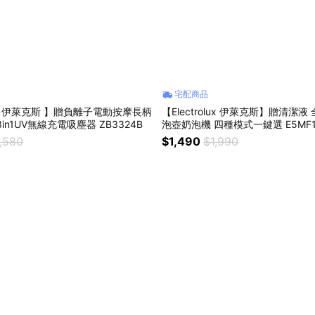
宅配商品
olux 伊萊克斯 】贈負離子電動按摩長柄
【Electrolux 伊萊克斯】贈清潔
梳 完美管家3in1UV無線充電吸塵器 ZB3324B
泡壺奶泡機 四種模式一鍵選 E5MF1-
,580
$1,490
$1,990