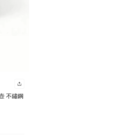
茶壺 不鏽鋼