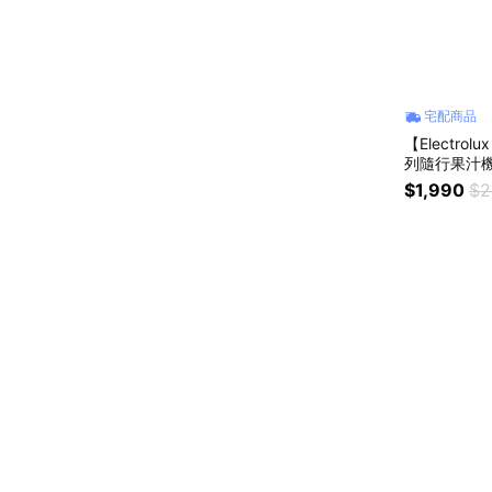
宅配商品
【Electr
列隨行果汁機 E5
$1,990
$2