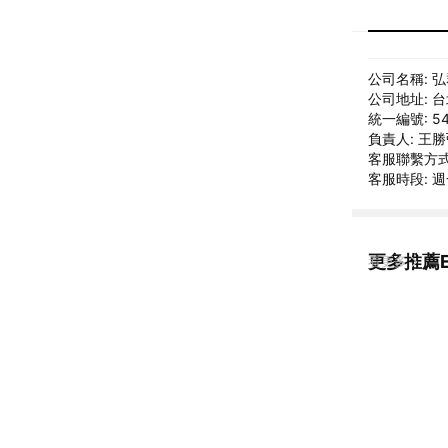
公司名稱: 
公司地址: 
統一編號: 54
負責人: 王
客服聯繫方式: 
客服時段: 
更多推薦El
看更多