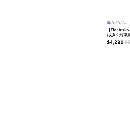
宅配商品
【Electr
PA進化版毛
子電動按摩長柄
$4,290
$5