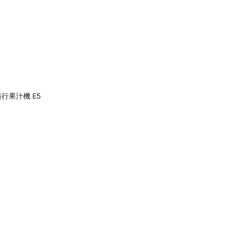
列隨行果汁機 E5