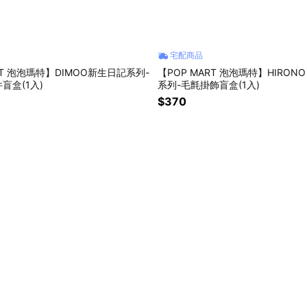
宅配商品
RT 泡泡瑪特】DIMOO新生日記系列-
【POP MART 泡泡瑪特】HIRON
盲盒(1入)
系列-毛氈掛飾盲盒(1入)
$370