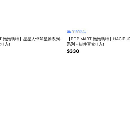
宅配商品
ART 泡泡瑪特】星星人怦然星動系列-
【POP MART 泡泡瑪特】HACIP
(1入)
系列 - 掛件盲盒(1入)
$330