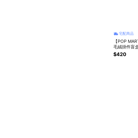
宅配商品
【POP M
毛絨掛件盲盒
$420