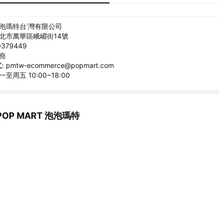
泡泡瑪特台˙灣有限公司
台北市萬華區峨嵋街14號
379449
柏堯
pmtw-ecommerce@popmart.com
至周五 10:00~18:00
OP MART 泡泡瑪特