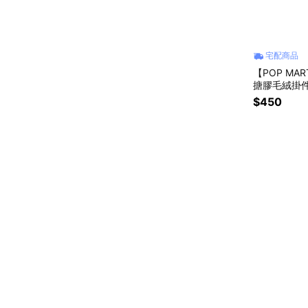
宅配商品
【POP MA
搪膠毛絨掛件
$450