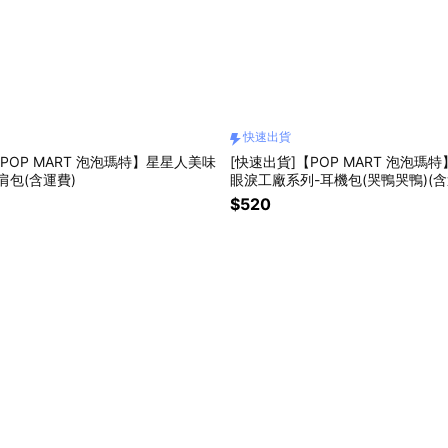
快速出貨
POP MART 泡泡瑪特】星星人美味
[快速出貨]【POP MART 泡泡瑪特】
肩包(含運費)
眼淚工廠系列-耳機包(哭鴨哭鴨)(含
$520