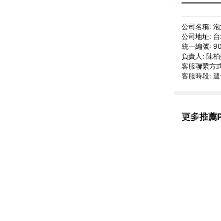
公司名稱: 
公司地址: 
統一編號: 90
負責人: 陳
客服聯繫方式: 
客服時段: 週一
更多推薦P
看更多