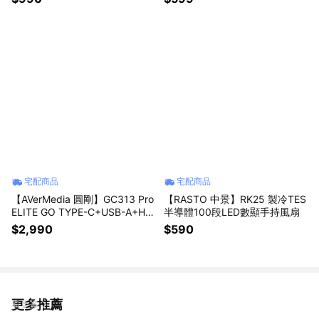
宅配商品
宅配商品
【AVerMedia 圓剛】GC313 Pro
【RASTO 中景】RK25 製冷TES
ELITE GO TYPE-C+USB-A+HD
半導體100段LED數顯手持風扇
MI 100W 影像擷取充電器
$2,990
$590
更多推薦
看更多