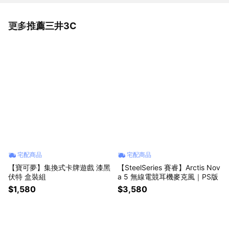
更多推薦三井3C
看更多
宅配商品
宅配商品
【寶可夢】集換式卡牌遊戲 漆黑
【SteelSeries 賽睿】Arctis Nov
伏特 盒裝組
a 5 無線電競耳機麥克風｜PS版
$1,580
$3,580