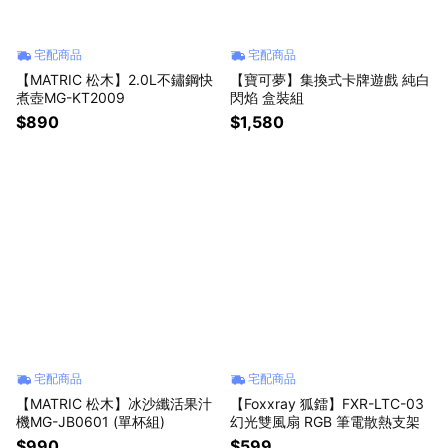
宅配商品
宅配商品
【MATRIC 松木】2.0L不鏽鋼快
【寶可夢】集換式卡牌遊戲 純白
煮壺MG-KT2009
閃焰 盒裝組
$890
$1,580
宅配商品
宅配商品
【MATRIC 松木】冰沙纖活果汁
【Foxxray 狐鐳】FXR-LTC-03
機MG-JB0601 (單杯組)
幻光雙風扇 RGB 筆電散熱支架
$990
$599