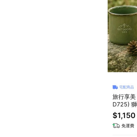
宅配商品
旅行享美
D725)
速蒸煮/
$1,150
免運費