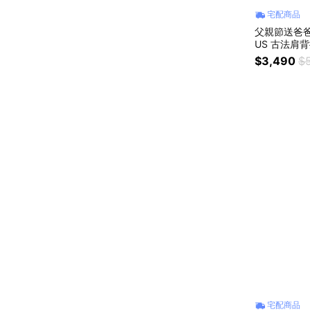
宅配商品
父親節送爸爸
US 古法肩背
生日禮物/肩
$3,490
$
送長輩
宅配商品