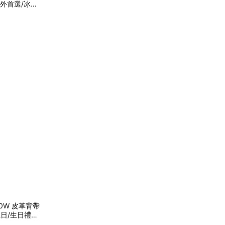
戶外首選/冰鎮
60W 皮革背帶
生日/生日禮
顏值在線父親