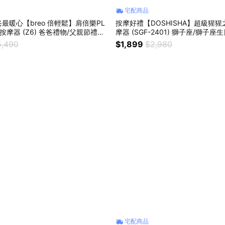
宅配商品
最暖心【breo 倍輕鬆】肩倍樂PL
按摩好禮【DOSHISHA】超級猩猩
按摩器 (Z6) 爸爸禮物/父親節禮物/
摩器 (SGF-2401) 獅子座/獅子座生日/生日禮物/
頸按摩/肩頸痠痛/肩背放鬆/上班族/
父親節/情人節/舒適按摩/氣壓式按
5,490
$1,899
$2,980
辦公室/交換禮物/辦公室久站久坐
宅配商品