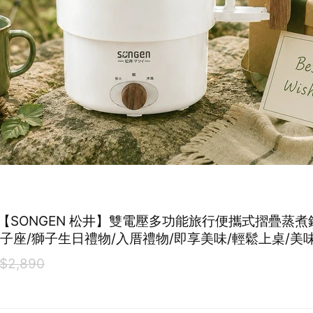
【SONGEN 松井】雙電壓多功能旅行便攜式摺疊蒸煮鍋 
 獅子座/獅子生日禮物/入厝禮物/即享美味/輕鬆上桌/美
租屋必備/多功能鍋/一鍋多用/父親節/情人節
$2,890