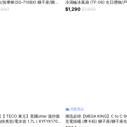
按摩棒(SG-716BX) 獅子座/獅子
冷渦輪冰風扇 (TF-06) 生日禮物/
節/爸爸禮物/爸爸生日/父親節送禮/
風扇/降溫小物
,890
$1,290
$1,690
禮物/情人節/肩頸痠痛/肌肉疲勞
宅配商品
 TECO 東元】英國otter 溫控復
潮流必掛【MEGA KING】C to C 
壺/電水壺 1.7L ( XYFYK1703
充電掛繩 (摩卡棕) 獅子座/獅子座
禮物/告別水溫煩惱/輕奢家電/快速煮
物/棕色美學/摩卡時尚/質感隨行/