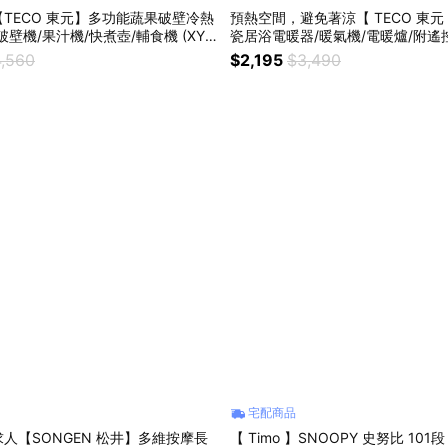
TECO 東元】多功能蔬果破壁冷熱
預熱空間，避免著涼【 TECO 東元
壁機/果汁機/快煮壺/輔食機 (XYF
瓷居浴電暖器/暖氣機/電暖爐/附遙控器
獅子座/獅子座生日//生日禮物/冷熱兩
3007CBW) 入厝禮物/暖冬必備/
,560
$2,195
$3,490
/五穀豆漿/健康飲品/父親節/情人節
禮/孝親禮物/暖冬首選/浴室必備/
宅配商品
人【SONGEN 松井】多維按摩長
【 Timo 】SNOOPY 史努比 10