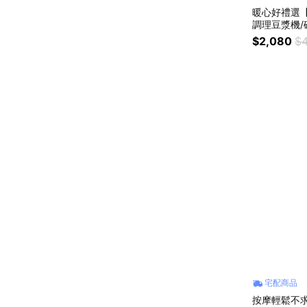
暖心好禮選【
調理豆漿機/破
YS011) 
$2,080
$4
用/現打豆漿
宅配商品
按摩輕鬆不求