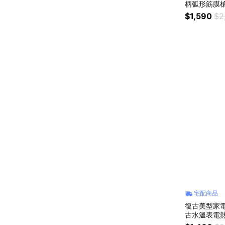
柄弧形筋膜槍/
座生日/父親
$1,590
$2
88節/生日
宅配商品
復古美型家電【
古水溫表電熱快煮
) 新居入厝