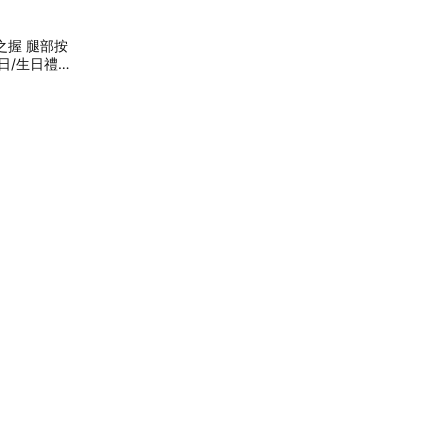
之握 腿部按
摩/小腿痠痛/