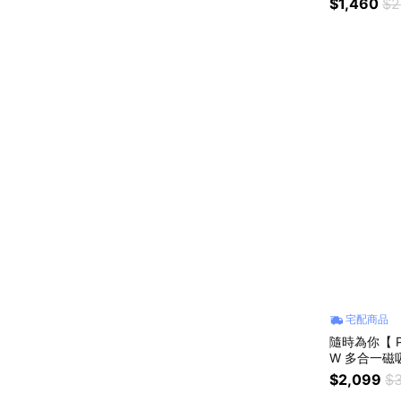
$1,460
$2
水/隨時享用
宅配商品
隨時為你【 PH
W 多合一磁吸行動
機/出國旅行
$2,099
$3