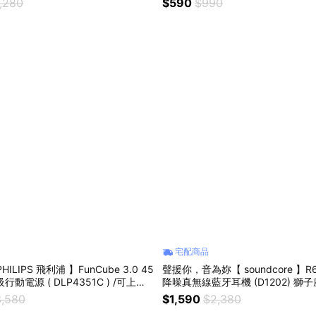
,280
$590
$990
溫飲
節/情人節
宅配商品
ILIPS 飛利浦 】FunCube 3.0 45
聲援你，音為妳【 soundcore 】R6
電源 ( DLP4351C ) /可上飛
降噪真無線藍牙耳機 (D1202) 獅
/戶外運動/無線充電/3C 周邊
日/生日禮物/清晰通話/輕巧實用/
,580
$1,590
$2,380
友/送男友