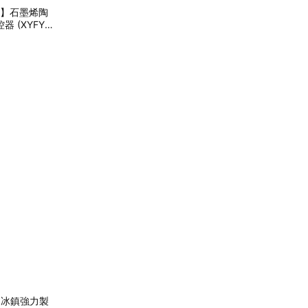
 】石墨烯陶
 (XYFYN
暖房神氣/暖心
送長輩
1段 冰鎮強力製