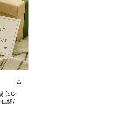
(SG-
味佳餚/快