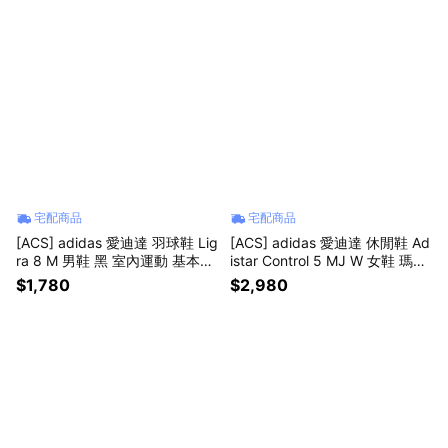
宅配商品
宅配商品
[ACS] adidas 愛迪達 羽球鞋 Lig
[ACS] adidas 愛迪達 休閒鞋 Ad
ra 8 M 男鞋 黑 室內運動 基本款
istar Control 5 MJ W 女鞋 瑪莉
緩衝 運動鞋 IH0526
珍鞋 灰 透氣 LA1822
$1,780
$2,980