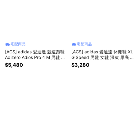
宅配商品
宅配商品
[ACS] adidas 愛迪達 競速跑鞋
[ACS] adidas 愛迪達 休閒鞋 XL
Adizero Adios Pro 4 M 男鞋 白
G Speed 男鞋 女鞋 深灰 厚底 K
緩震 運動鞋 JR1656
J6500
$5,480
$3,280