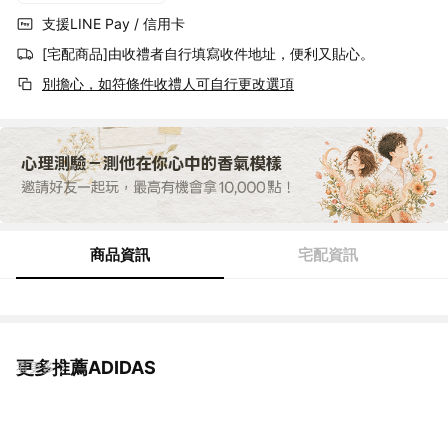
支援LINE Pay / 信用卡
[宅配商品]由收禮者自行填寫收件地址，便利又貼心。
別擔心，如符條件收禮人可自行更改選項
商品資訊
宅配資訊
更多推薦ADIDAS
看更多