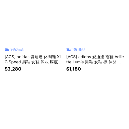
宅配商品
宅配商品
[ACS] adidas 愛迪達 休閒鞋 XL
[ACS] adidas 愛迪達 拖鞋 Adile
G Speed 男鞋 女鞋 深灰 厚底 K
tte Lumia 男鞋 女鞋 棕 休閒 運
J6500
動拖鞋 快乾 JQ0790
$3,280
$1,180