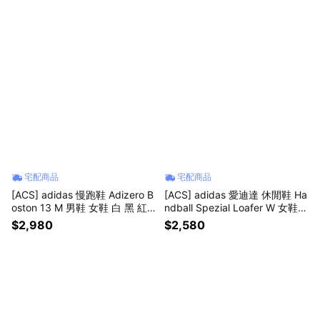
宅配商品
宅配商品
[ACS] adidas 慢跑鞋 Adizero B
[ACS] adidas 愛迪達 休閒鞋 Ha
oston 13 M 男鞋 女鞋 白 黑 紅
ndball Spezial Loafer W 女鞋
緩震 運動鞋 愛迪達 JS4932
紅 麂皮 樂福鞋 KK2780
$2,980
$2,580