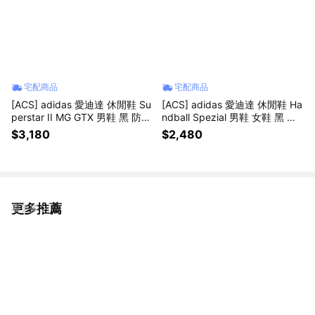
宅配商品
宅配商品
[ACS] adidas 愛迪達 休閒鞋 Su
[ACS] adidas 愛迪達 休閒鞋 Ha
perstar II MG GTX 男鞋 黑 防水
ndball Spezial 男鞋 女鞋 黑 復
復古 貝殼鞋 KK0995
古 膠底 德訓鞋 KJ1167
$3,180
$2,480
更多推薦
看更多