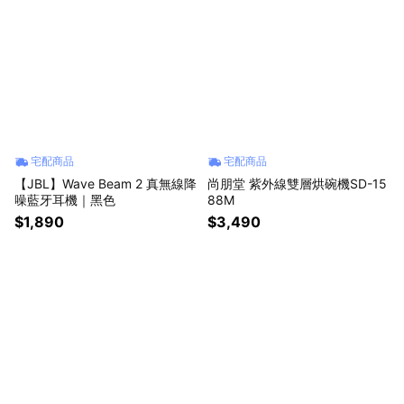
宅配商品
宅配商品
【JBL】Wave Beam 2 真無線降
尚朋堂 紫外線雙層烘碗機SD-15
噪藍牙耳機｜黑色
88M
$1,890
$3,490