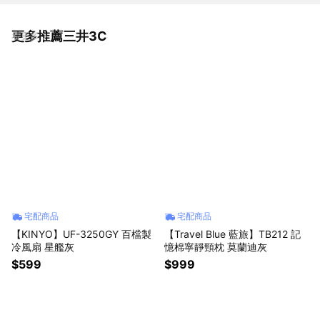
更多推薦三井3C
看更多
宅配商品
宅配商品
【KINYO】UF-3250GY 百檔製
【Travel Blue 藍旅】TB212 記
冷風扇 星艦灰
憶棉寧靜頸枕 莫蘭迪灰
$599
$999