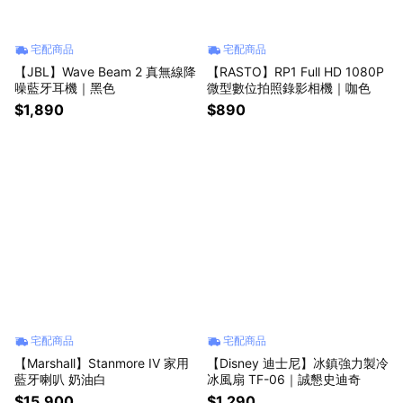
宅配商品
宅配商品
【JBL】Wave Beam 2 真無線降
【RASTO】RP1 Full HD 1080P
噪藍牙耳機｜黑色
微型數位拍照錄影相機｜咖色
$1,890
$890
宅配商品
宅配商品
【Marshall】Stanmore IV 家用
【Disney 迪士尼】冰鎮強力製冷
藍牙喇叭 奶油白
冰風扇 TF-06｜誠懇史迪奇
$15,900
$1,290