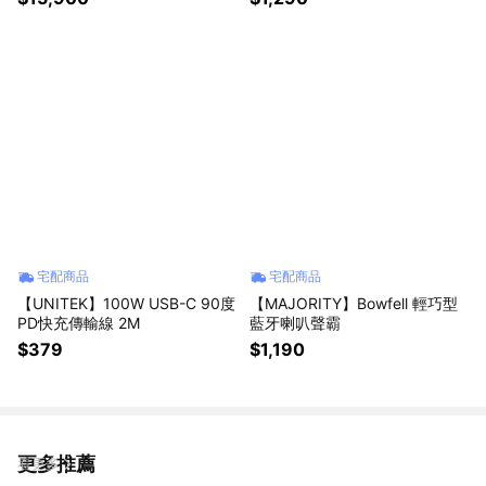
宅配商品
宅配商品
【UNITEK】100W USB-C 90度
【MAJORITY】Bowfell 輕巧型
PD快充傳輸線 2M
藍牙喇叭聲霸
$379
$1,190
更多推薦
看更多