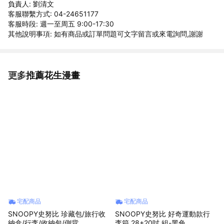
負責人: 劉清文
客服聯繫方式: 04-24651177
客服時段: 週一至周五 9:00-17:30
其他說明事項: 如有商品或訂單問題可文字留言或來電詢問,謝謝
更多推薦花生漫畫
看更多
宅配商品
宅配商品
SNOOPY史努比 珍藏包/旅行收
SNOOPY史努比 好奇運動款行
納盒/行李/收納包/側背
李箱 28+20吋 組-黑色