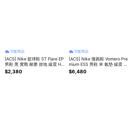
宅配商品
宅配商品
[ACS] Nike 籃球鞋 ST Flare EP
[ACS] Nike 慢跑鞋 Vomero Pre
男鞋 黑 實戰 耐磨 抓地 緩震 HF
mium ESS 男鞋 米 氣墊 緩震 厚
0232-004
底 IM8334-200
$2,380
$6,480