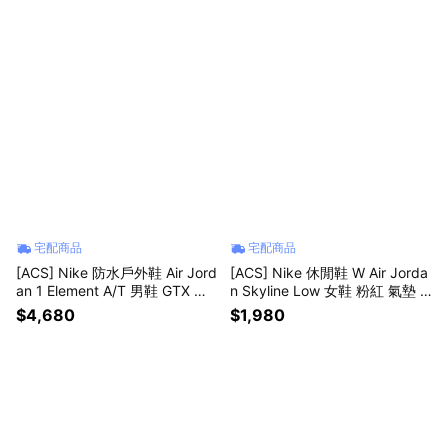
宅配商品
宅配商品
[ACS] Nike 防水戶外鞋 Air Jord
[ACS] Nike 休閒鞋 W Air Jorda
an 1 Element A/T 男鞋 GTX 黑
n Skyline Low 女鞋 粉紅 氣墊 I
機能 越野 休閒鞋 FV4227-002
Q0704-100
$4,680
$1,980