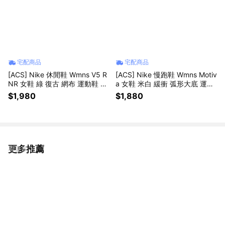
宅配商品
宅配商品
[ACS] Nike 休閒鞋 Wmns V5 R
[ACS] Nike 慢跑鞋 Wmns Motiv
NR 女鞋 綠 復古 網布 運動鞋 H
a 女鞋 米白 緩衝 弧形大底 運動
Q7901-301
鞋 DV1238-113
$1,980
$1,880
更多推薦
看更多