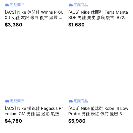
宅配商品
宅配商品
[ACS] Nike 休閒鞋 Wmns P-60
[ACS] Nike 休閒鞋 Terra Manta
00 女鞋 灰銀 米白 復古 緩震 運
SDE 男鞋 麂皮 膠底 復古 IB725
動鞋 FV6603-101
4-201
$3,380
$1,680
宅配商品
宅配商品
[ACS] Nike 慢跑鞋 Pegasus Pr
[ACS] Nike 籃球鞋 Kobe III Low
emium CM 男鞋 黑 迷彩 氣墊 小
Protro 男鞋 粉紅 低筒 曼巴 3代
飛馬 IF9630-001
IV7127-600
$4,780
$5,980