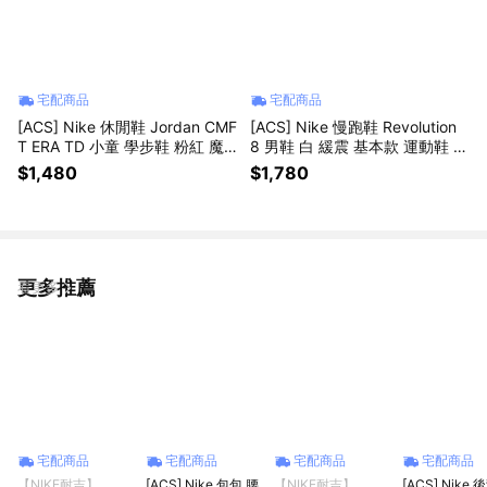
宅配商品
宅配商品
[ACS] Nike 休閒鞋 Jordan CMF
[ACS] Nike 慢跑鞋 Revolution
T ERA TD 小童 學步鞋 粉紅 魔
8 男鞋 白 緩震 基本款 運動鞋 H
鬼氈 HQ0508-601
J9198-122
$1,480
$1,780
更多推薦
看更多
宅配商品
宅配商品
宅配商品
宅配商品
【NIKE耐吉】
[ACS] Nike 包包 腰
【NIKE耐吉】
[ACS] Nike