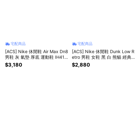
宅配商品
宅配商品
[ACS] Nike 休閒鞋 Air Max Dn8
[ACS] Nike 休閒鞋 Dunk Low R
男鞋 灰 氣墊 厚底 運動鞋 IH411
etro 男鞋 女鞋 黑 白 熊貓 經典
9-009
低筒 HF5441-100
$3,180
$2,880