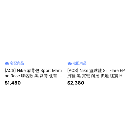
宅配商品
宅配商品
[ACS] Nike 肩背包 Sport Marti
[ACS] Nike 籃球鞋 ST Flare EP
ne Rose 聯名款 黑 斜背 側背 小
男鞋 黑 實戰 耐磨 抓地 緩震 HF
包 HV6891-010
0232-004
$1,480
$2,380