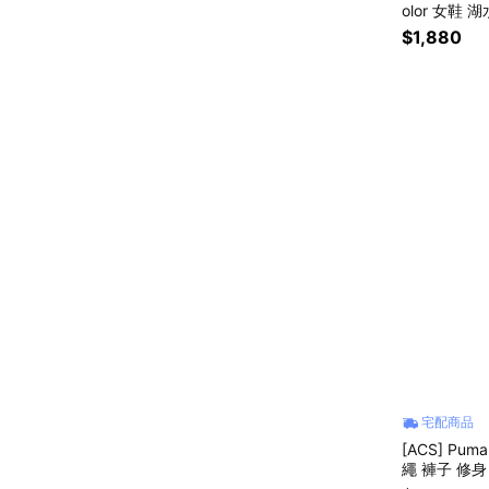
olor 女鞋 
$1,880
宅配商品
[ACS] Pum
繩 褲子 修身 