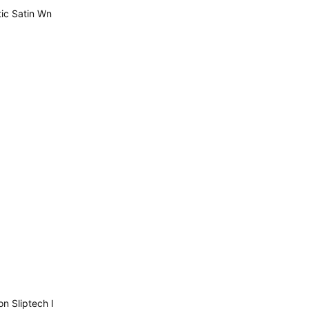
ic Satin Wn
 Sliptech I