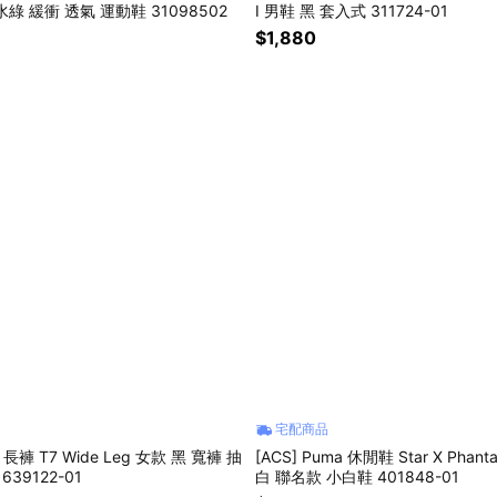
湖水綠 緩衝 透氣 運動鞋 31098502
I 男鞋 黑 套入式 311724-01
$1,880
宅配商品
a 長褲 T7 Wide Leg 女款 黑 寬褲 抽
[ACS] Puma 休閒鞋 Star X Phan
639122-01
白 聯名款 小白鞋 401848-01