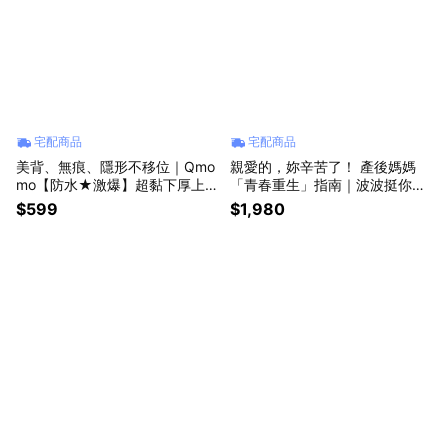
宅配商品
宅配商品
美背、無痕、隱形不移位｜Qmo
親愛的，妳辛苦了！ 產後媽媽
mo【防水★激爆】超黏下厚上
「青春重生」指南｜波波挺你雙
薄隱形胸罩(更輕薄服貼)
重膠原蛋白 讓妳天天有料
$599
$1,980