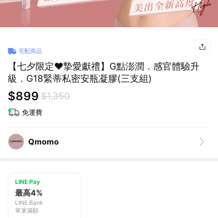
宅配商品
【七夕限定❤️摯愛獻禮】G點澎潤．感官體驗升
級．G18緊蒂私密安瓶凝膠(三支組)
$899
$1,350
免運費
Qmomo
LINE Pay
最高4%
LINE Bank
單筆滿額