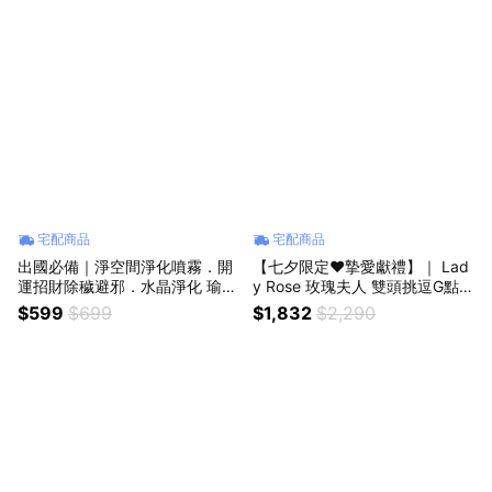
宅配商品
宅配商品
出國必備｜淨空間淨化噴霧．開
【七夕限定❤️摯愛獻禮】｜ Lad
運招財除穢避邪．水晶淨化 瑜珈
y Rose 玫瑰夫人 雙頭挑逗G點
靜坐 沉澱身心
體驗仿真人舔舌
$599
$699
$1,832
$2,290