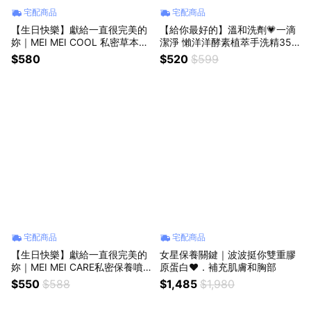
宅配商品
宅配商品
【生日快樂】獻給一直很完美的
【給你最好的】溫和洗劑💗一滴
妳｜MEI MEI COOL 私密草本涼
潔淨 懶洋洋酵素植萃手洗精​350
感保養噴霧(30ml)
ml(1入)
$580
$520
$599
宅配商品
宅配商品
【生日快樂】獻給一直很完美的
女星保養關鍵｜波波挺你雙重膠
妳｜MEI MEI CARE私密保養噴
原蛋白❤．補充肌膚和胸部
霧(30ml)
$550
$588
$1,485
$1,980