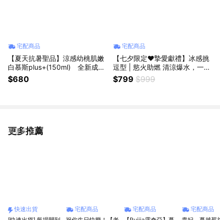
宅配商品
宅配商品
【夏天抗暑聖品】涼感幼桃肌嫩
【七夕限定❤️摯愛獻禮】冰感挑
白慕斯plus+(150ml) 全新成分
逗型 | 慾火助燃 清涼爆水，一秒
大升級！
開啟高感模式 PLAY WITH ME-
$680
$799
$999
水性潤滑(15入/盒)
更多推薦
看更多
快速出貨
宅配商品
宅配商品
宅配商品
[快速出貨] 氣場開到
祝你生日快樂！【老
【Ruijia露奇亞】蔓
貴妃．蔓越莓