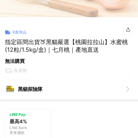
宅配商品
指定區間出貨🍑黑貓嚴選【桃園拉拉山】水蜜桃
(12粒/1.5kg/盒)｜七月桃｜產地直送
無法購買
免運費
黑貓探險隊
LINE Pay
最高4%
LINE Bank
單筆滿額