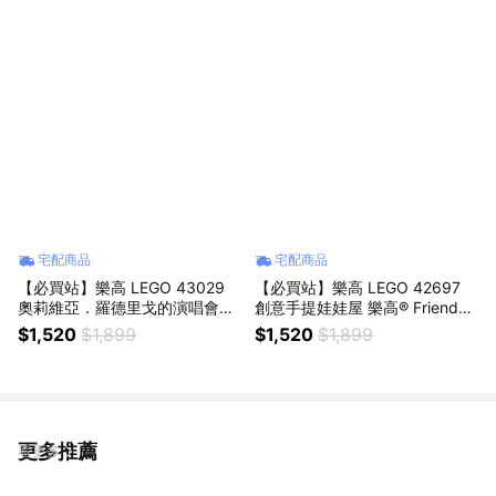
宅配商品
宅配商品
【必買站】樂高 LEGO 43029
【必買站】樂高 LEGO 42697
奧莉維亞．羅德里戈的演唱會之
創意手提娃娃屋 樂高® Friends
月 樂高® Editions系列
系列
$1,520
$1,899
$1,520
$1,899
更多推薦
看更多