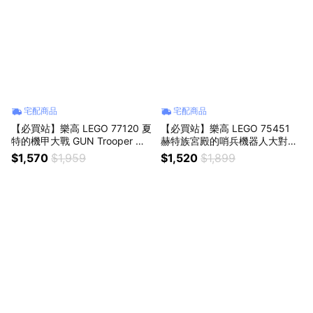
宅配商品
宅配商品
【必買站】樂高 LEGO 77120 夏
【必買站】樂高 LEGO 75451
特的機甲大戰 GUN Trooper 樂
赫特族宮殿的哨兵機器人大對決
高® Sonic系列
樂高® Star Wars™系列
$1,570
$1,959
$1,520
$1,899