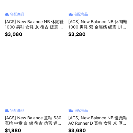
宅配商品
宅配商品
[ACS] New Balance NB 休閒鞋
[ACS] New Balance NB 休閒鞋
1000 男鞋 女鞋 灰 復古 緩震 未
1000 男鞋 紫 金屬感 緩震 U100
來感 紐巴倫 U10006BR-D
04WR-D
$3,080
$3,280
宅配商品
宅配商品
[ACS] New Balance 童鞋 530
[ACS] New Balance NB 慢跑鞋
寬楦 中童 白 銀 復古 仿舊 運動
AC Runner D 寬楦 女鞋 米 厚底
鞋 小朋友 NB 紐巴倫 PZ530SB
緩衝 運動鞋 WACR1895-D
$1,880
$3,680