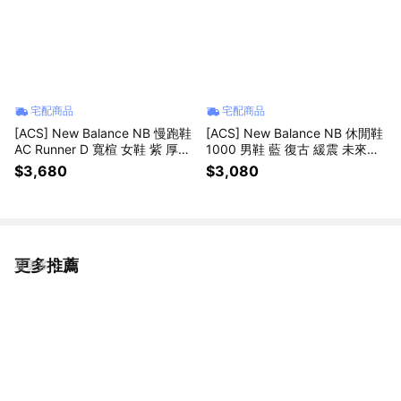
宅配商品
宅配商品
[ACS] New Balance NB 慢跑鞋
[ACS] New Balance NB 休閒鞋
AC Runner D 寬楦 女鞋 紫 厚底
1000 男鞋 藍 復古 緩震 未來感
緩衝 運動鞋 WACR14AT-D
紐巴倫 U10001G2-D
$3,680
$3,080
更多推薦
看更多