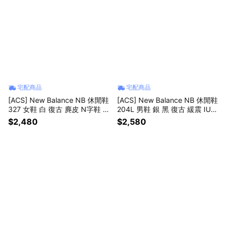
宅配商品
宅配商品
[ACS] New Balance NB 休閒鞋
[ACS] New Balance NB 休閒鞋
327 女鞋 白 復古 麂皮 N字鞋 紐
204L 男鞋 銀 黑 復古 緩震 IU同
巴倫 W327SUB-B
款 U204LSWD-D
$2,480
$2,580