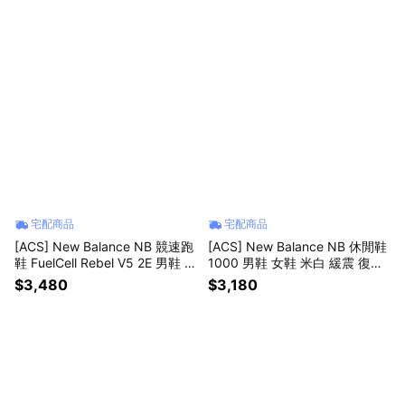
1-W
宅配商品
宅配商品
[ACS] New Balance NB 競速跑
[ACS] New Balance NB 休閒鞋
鞋 FuelCell Rebel V5 2E 男鞋 寬
1000 男鞋 女鞋 米白 緩震 復古
楦 白 運動鞋 MFCX93C-2E
紐巴倫 U10009T1-D
$3,480
$3,180