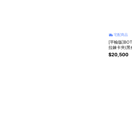
宅配商品
[平輸版]BO
拉鍊卡夾(黑
$20,500