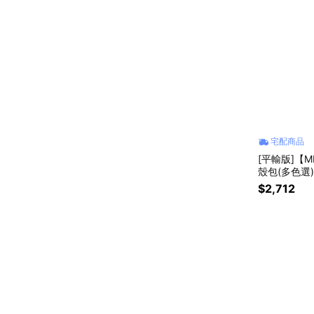
宅配商品
[平輸版]【M
殼包(多色選)
$2,712