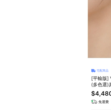
宅配商品
[平輸版] 
(多色選
$4,48
免運費