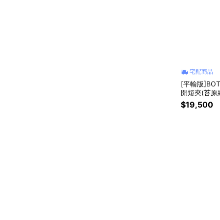
宅配商品
[平輸版]BO
開短夾(苔原綠
$19,500