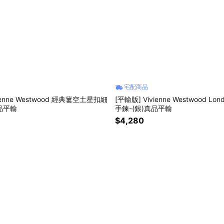
宅配商品
ienne Westwood 經典簍空土星扣細
[平輸版] Vivienne Westwood L
品平輸
手鍊-(銀)真品平輸
$4,280