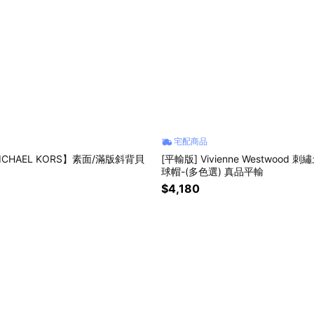
宅配商品
ICHAEL KORS】素面/滿版斜背貝
[平輸版] Vivienne Westwood
球帽-(多色選) 真品平輸
$4,180