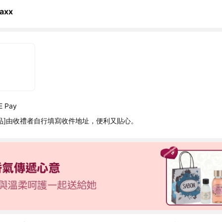
axx
 Pay
品]由收禮者自行填寫收件地址，便利又貼心。