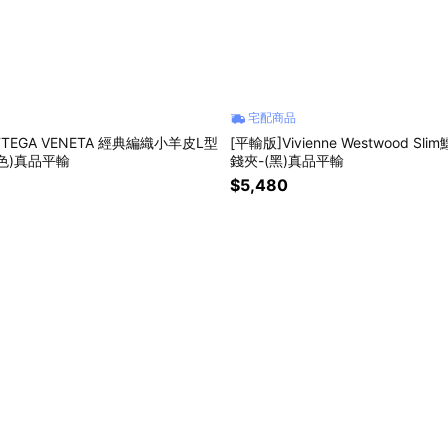
宅配商品
TTEGA VENETA 經典編織小羊皮L型
[平輸版]Vivienne Westwood S
色)真品平輸
錢夾-(黑)真品平輸
$5,480