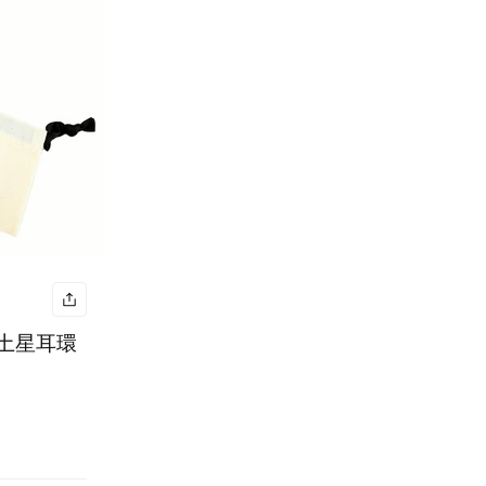
珠星體土星耳環