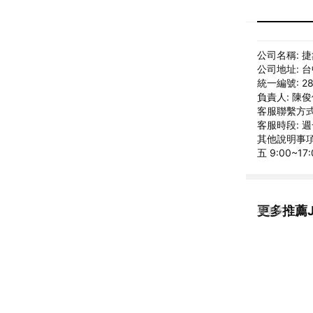
公司名稱: 
公司地址: 
統一編號: 28
負責人: 陳
客服聯繫方式: 
客服時段: 週一
其他說明事項: 
五 9:00~17:
更多推薦JS
看更多