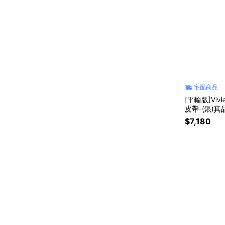
宅配商品
[平輸版]Viv
皮帶-(銀)真
$7,180