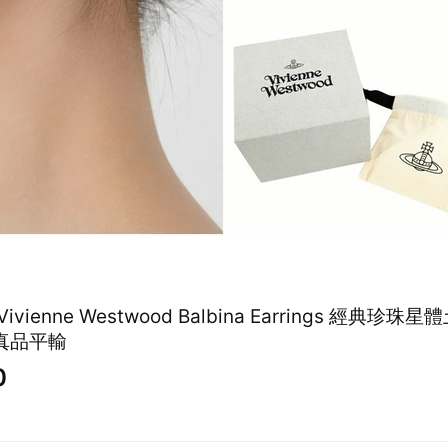
Vivienne Westwood Balbina Earrings 經典珍
)真品平輸
0