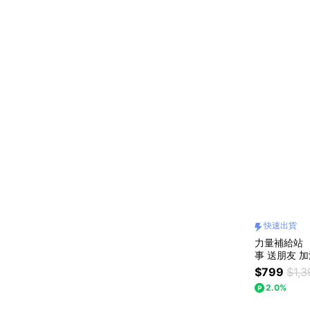
快速出貨
力量補給站 
事 送朋友 
舉奪櫻 你一
$799
$1,3
2.0%