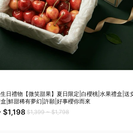
 生日禮物【微笑甜果】夏日限定|白櫻桃|水果禮盒|送
禮盒|鮮甜稀有夢幻|許願|好事櫻你而來
 $1,198
$1,399 ~ $1,798