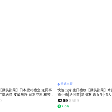
快速出貨
【微笑甜果】日本蜜柑禮盒 送同事
快速出貨 生日禮物【微笑甜果】水
打氣送禮 皮薄無籽 日本空運 柑苦與
癒小物|送同事|送朋友|送女生|情人
快速出貨
果|禮盒|高顏值|好氣色|好心情
0
$299
$599
2.0%