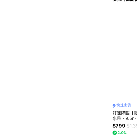
快速出貨
好運降臨【
水果・9.5
速出貨
$799
$1,3
2.0%