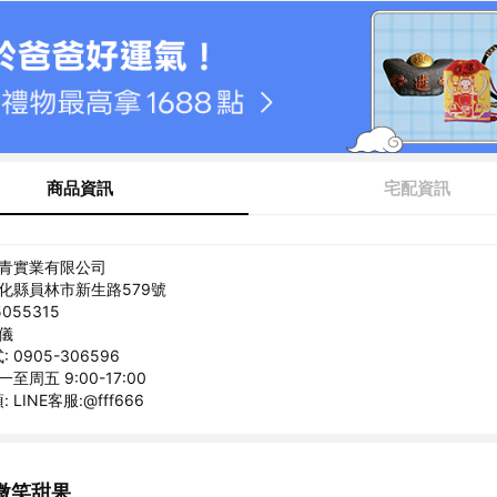
商品資訊
宅配資訊
玖青實業有限公司
彰化縣員林市新生路579號
055315
欣儀
0905-306596
至周五 9:00-17:00
LINE客服:@fff666
微笑甜果