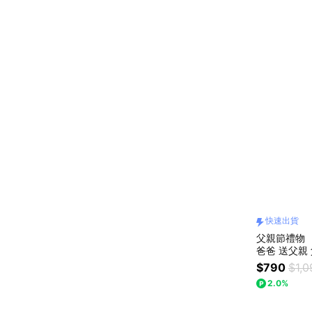
快速出貨
父親節禮物 
爸爸 送父親
爸 願你好運
$790
$1,0
2.0%