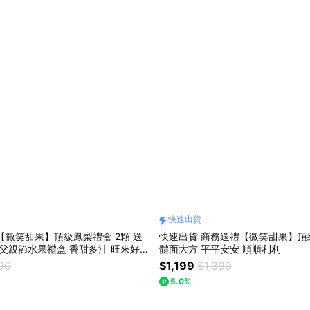
快速出貨
【微笑甜果】頂級鳳梨禮盒 2顆 送
快速出貨 商務送禮【微笑甜果】頂
 父親節水果禮盒 香甜多汁 旺來好運
體面大方 平平安安 順順利利
旺來 快速出貨
90
$1,199
$1,399
5.0%