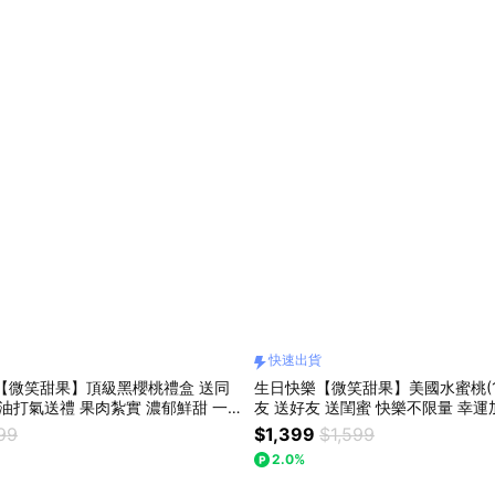
快速出貨
【微笑甜果】頂級黑櫻桃禮盒 送同
生日快樂【微笑甜果】美國水蜜桃(1.
加油打氣送禮 果肉紮實 濃郁鮮甜 一
友 送好友 送閨蜜 快樂不限量 幸運加倍月 健康
定行 快速出貨
送禮 水果禮盒 高顏值 快速出貨
99
$1,399
$1,599
2.0%