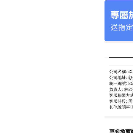
公司名稱: 
公司地址: 
統一編號: 85
負責人: 林
客服聯繫方式: 
客服時段: 周一
其他說明事項: 
更多推薦
看更多