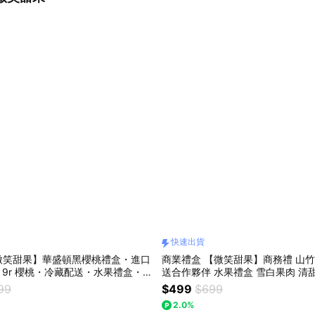
快速出貨
微笑甜果】華盛頓黑櫻桃禮盒・進口
商業禮盒 【微笑甜果】商務禮 山竹
r・9r 櫻桃・冷藏配送・水果禮盒・快
送合作夥伴 水果禮盒 雪白果肉 清
升 竹報平安 隔日快速出貨
99
$499
$699
2.0%