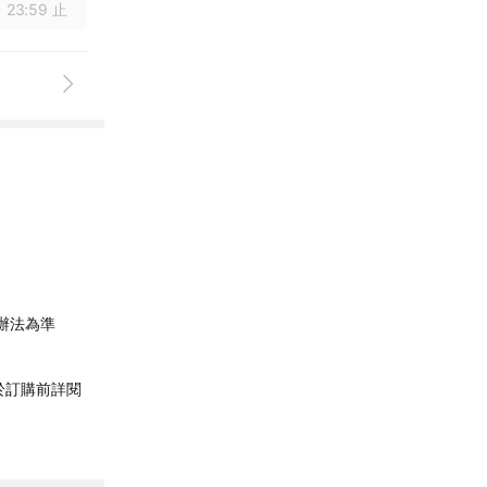
 23:59 止
辦法為準
於訂購前詳閱