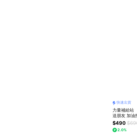
快速出貨
力量補給站 
送朋友 加油
共 我陪你 
$490
$69
2.0%