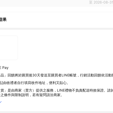
至 2026-08-31
甜果
 Pay
品」回饋將於購買後30天發送至購買者LINE帳號，行銷活動回饋依活動
品]由收禮者自行填寫收件地址，便利又貼心。
貨」是由商家（賣方）提供之服務，LINE禮物不負責配送時效保證。請
述之條件與限制說明，若有疑問請洽商家。