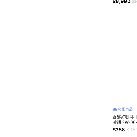
$6,990
$
輕鬆享好咖啡
宅配商品
香醇好咖啡【
濾網 FW-0
用各種機型 
$258
$36