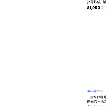
控電炸鍋/油炸鍋
味 薯條 雞
$1,990
$2
宅配商品
一鍵享好咖啡
動義式 + 美
生日禮 居家