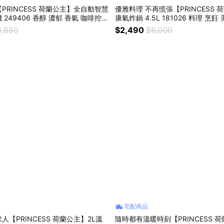
PRINCESS 荷蘭公主】全自動智慧
優雅料理 不再慌張【PRINCESS
249406 香醇 濃郁 香氣 咖啡控
康氣炸鍋 4.5L 181026 料理 烹飪 美味 便利 健
餐 下午茶
康飲食 送媽媽 家人 禮品推薦
8,880
$2,490
$6,000
宅配商品
【PRINCESS 荷蘭公主】2L溫
隨時都有溫暖時刻【PRINCESS 荷