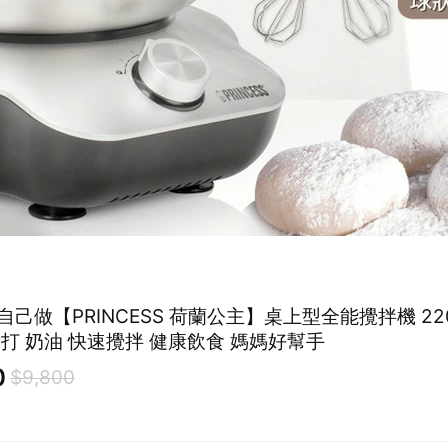
己做【PRINCESS 荷蘭公主】桌上型全能攪拌機 220
攪打 奶油 快速攪拌 健康飲食 媽媽好幫手
0
$9,800