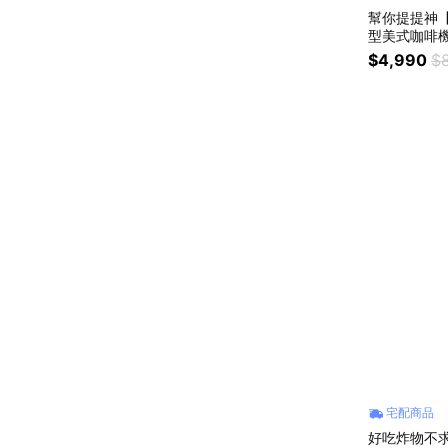
幫你提提神【
型美式咖啡機 
每日一杯 早
$4,990
$
宅配商品
好吃炸物不求人