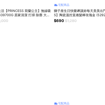
宅配商品
活【PRINCESS 荷蘭公主】無線吸
獅子座生日快樂🎁讓妳每天美美出門【
 339700G 居家清潔 打掃 除塵 大吸
S】陶瓷溫控直捲髮棒玫瑰金 (5292
器 輕巧耐用 媽媽好幫手
直髮棒 輕鬆造型 變漂亮 女生禮物
,000
$690
$1,280
宅配商品