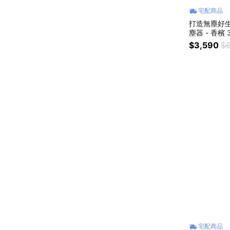
宅配商品
打造無塵好生
塵器 - 香檳
力 無線吸塵
$3,590
$6
宅配商品