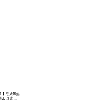
蘭公主】勁旋風無
掛架 居家 清
輕巧 持久續航