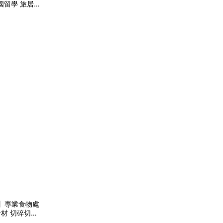
出國留學 旅居
斷電 輕鬆安全
主】專業食物處
食材 切碎切絲