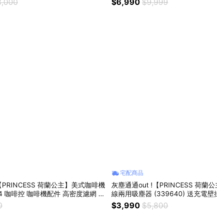
8,000
$6,990
$9,999
 送禮推薦
宅配商品
PRINCESS 荷蘭公主】美式咖啡機
灰塵通通out !【PRINCESS 荷
04 咖啡控 咖啡機配件 高密度濾網 適
線兩用吸塵器 (339640) 送充電壁
耐高溫 安全無毒 可重複使用
潔 打掃 除塵 大吸力 無線吸塵器 
0
$3,990
$5,800