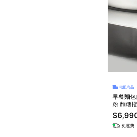
宅配商品
早餐麵包自
粉 麵糰
$6,99
免運費