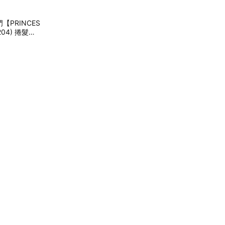
PRINCES
04) 捲髮棒
 情人禮物