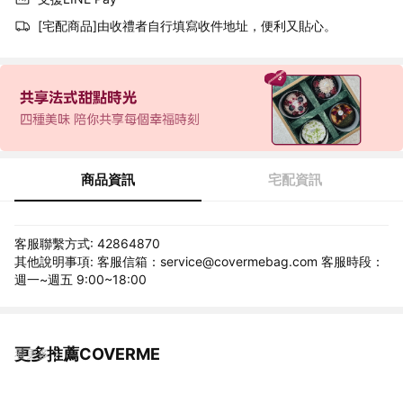
[宅配商品]由收禮者自行填寫收件地址，便利又貼心。
商品資訊
宅配資訊
客服聯繫方式: 42864870
其他說明事項: 客服信箱：service@covermebag.com 客服時段：
週一~週五 9:00~18:00
更多推薦COVERME
看更多