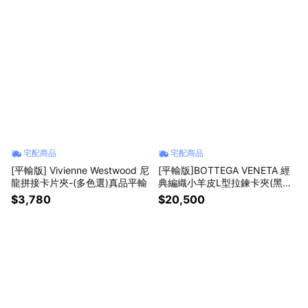
宅配商品
宅配商品
[平輸版] Vivienne Westwood 尼
[平輸版]BOTTEGA VENETA 經
龍拼接卡片夾-(多色選)真品平輸
典編織小羊皮L型拉鍊卡夾(黑色)
真品平輸
$3,780
$20,500