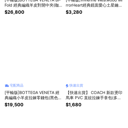
Fold 經典編織羊皮對開中夾(咖
rrorHeart經典鏡面愛心土星鑰匙
啡)真品平輸
圈 真品平輸
$26,800
$3,280
宅配商品
快速出貨
[平輸版]BOTTEGA VENETA 經
【快速出貨】 COACH 新款燙印
典編織小羊皮拉鍊零錢包(黑色)
馬車 PVC 直紋拉鍊手拿包(多色
真品平輸
選)/真品平輸
$19,500
$1,680