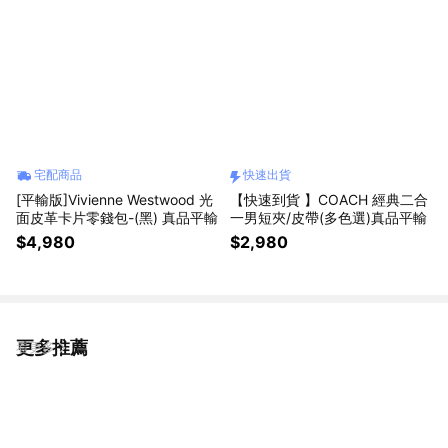
宅配商品
快速出貨
[平輸版]Vivienne Westwood 光
【快速到貨 】COACH 經典二合
面皮革卡片零錢包-(黑) 真品平輸
一男短夾/皮帶(多色選)真品平輸
$4,980
$2,980
更多推薦
看更多