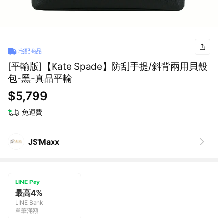
宅配商品
[平輸版]【Kate Spade】防刮手提/斜背兩用貝殼
包-黑-真品平輸
$5,799
免運費
JS'Maxx
LINE Pay
最高4%
LINE Bank
單筆滿額