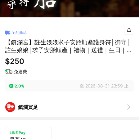
宅配商品
【鎮瀾宮】註生娘娘求子安胎順產護身符│御守│
註生娘娘│求子安胎順產｜禮物｜送禮｜生日｜生
日禮物｜交換禮物
$250
免運費
至 2026-08-31 23:59 止
2.0%
鎮瀾買足
LINE Pay