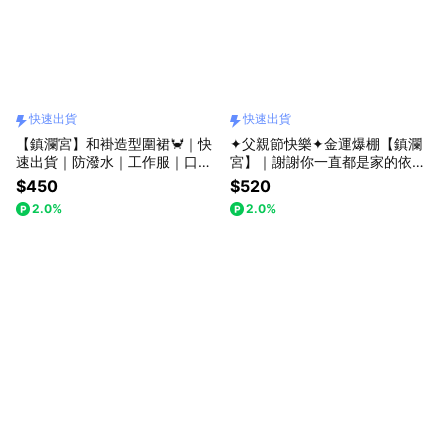
快速出貨
快速出貨
【鎮瀾宮】和褂造型圍裙🦀｜快
✦父親節快樂✦金運爆棚【鎮瀾
速出貨｜防潑水｜工作服｜口袋
宮】｜謝謝你一直都是家的依靠
｜可調式肩帶｜禮物｜送禮｜生
｜媽祖加持招財禮｜快速出貨｜
$450
$520
日｜生日禮物｜交換禮物
招財擺件｜開運小物｜能量石｜
2.0%
2.0%
財富｜送禮推薦