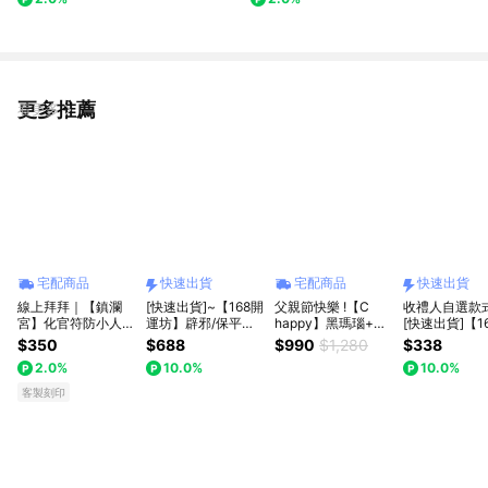
父親節禮物｜送禮推薦
開店｜喬遷｜送禮推薦
更多推薦
看更多
宅配商品
快速出貨
宅配商品
快速出貨
線上拜拜｜【鎮瀾
[快速出貨]~【168開
父親節快樂 !【C
收禮人自選款
宮】化官符防小人代
運坊】辟邪/保平安
happy】黑瑪瑙+黑
[快速出貨]【1
燒金紙祈福服務｜防
系列(天然黑曜石九
曜石_鑰匙圈/包包吊
運坊】業務必
$350
$688
$990
$1,280
$338
小人｜化是非｜避口
天玄~項鍊)開光加
飾__外出保平安
物(銅~馬上贏
2.0%
10.0%
10.0%
舌｜貴人相助｜改運
持/擇日配戴
封猴~馬上有財
｜補運｜大甲媽祖｜
寶))開光/擇日
客製刻印
線上祈福