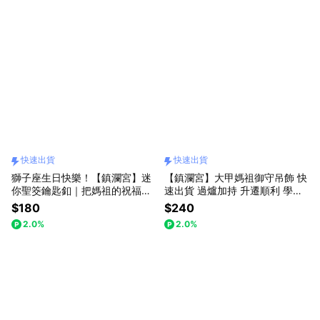
快速出貨
快速出貨
獅子座生日快樂！【鎮瀾宮】迷
【鎮瀾宮】大甲媽祖御守吊飾 快
你聖筊鑰匙釦｜把媽祖的祝福隨
速出貨 過爐加持 升遷順利 學業
身帶著，讓平安與好運一直陪伴
進步 避邪擋煞 交通安全 身體健
$180
$240
你！｜快速出貨｜避邪擋煞｜開
康 禮物 送禮 生日 生日禮物 交換
2.0%
2.0%
運小物｜生日禮物｜送禮推薦
禮物