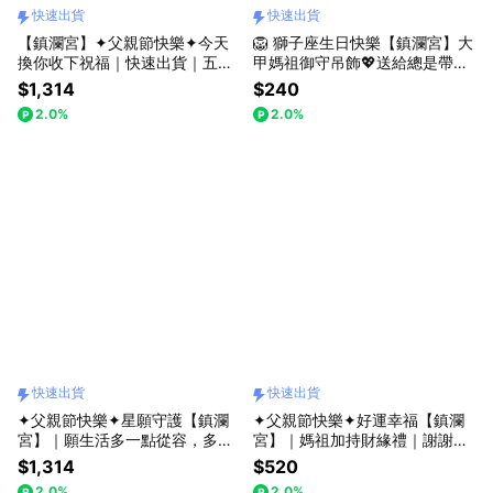
快速出貨
快速出貨
【鎮瀾宮】✦父親節快樂✦今天
🦁 獅子座生日快樂【鎮瀾宮】大
換你收下祝福｜快速出貨｜五行
甲媽祖御守吊飾💖送給總是帶給
水晶｜開運｜避邪｜平安｜健康
大家滿滿能量的你｜快速出貨｜
$1,314
$240
｜招財｜父親節禮物｜送禮推薦
過爐加持｜升遷順利｜學業進步
2.0%
2.0%
水晶樹 和褂吊飾 媽祖金卡
｜避邪擋煞｜交通安全｜身體健
康｜生日禮物｜送禮推薦
快速出貨
快速出貨
✦父親節快樂✦星願守護【鎮瀾
✦父親節快樂✦好運幸福【鎮瀾
宮】｜願生活多一點從容，多一
宮】｜媽祖加持財緣禮｜謝謝你
點好運｜快速出貨｜紫水晶｜聖
一直為這個家努力｜快速出貨｜
$1,314
$520
筊吊飾｜開運｜貴人運｜平安｜
招財元寶｜開運擺件｜貴人符｜
2.0%
2.0%