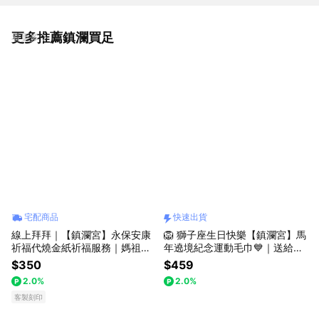
更多推薦鎮瀾買足
看更多
宅配商品
快速出貨
線上拜拜｜【鎮瀾宮】永保安康
🦁 獅子座生日快樂【鎮瀾宮】馬
祈福代燒金紙祈福服務｜媽祖加
年遶境紀念運動毛巾💙｜送給總
持｜健康平安｜消災解厄｜補運
是用熱情照亮身邊每個人的獅子
$350
$459
開運｜長壽安康｜大甲媽祖｜線
座｜快速出貨｜長毛吸水｜親膚
2.0%
2.0%
上祈福
感｜生日禮物｜送禮推薦
客製刻印