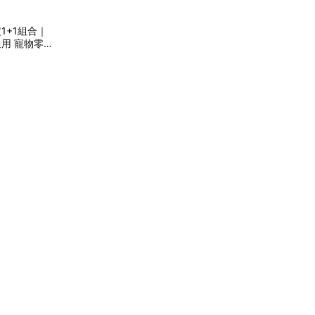
1+1組合｜
通用 寵物零食
 肉泥 肉泥條