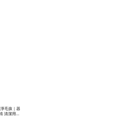
植淨毛孩｜器
精 清潔用品