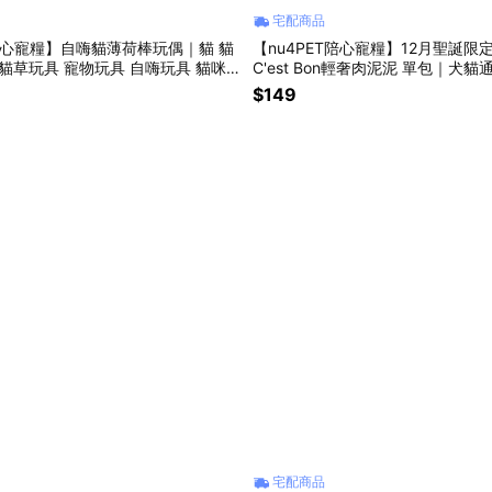
宅配商品
T陪心寵糧】自嗨貓薄荷棒玩偶｜貓 貓
【nu4PET陪心寵糧】12月聖誕限定
 貓草玩具 寵物玩具 自嗨玩具 貓咪
C'est Bon輕奢肉泥泥 單包｜犬貓
貓咪主食 寵物 貓咪 狗狗 寵物送禮
$149
宅配商品