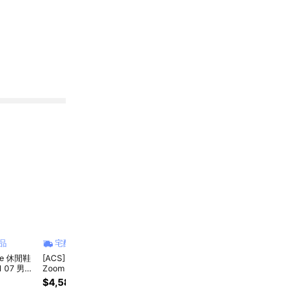
品
宅配商品
宅配商品
宅配商品
宅
ike 休閒鞋
[ACS] Nike 休閒鞋
[ACS] Asics 亞瑟士
[ACS] Asics 亞瑟士
[ACS
 1 07 男鞋
Zoom Vomero 5 男
休閒鞋 GEL-1130
休閒鞋 GEL-Kinetic
休閒鞋 
F1 經典款
鞋 灰 緩震 老爹鞋 運
男鞋 灰 復古跑鞋 拼
Fluent 男鞋 白 復古
10 1
$4,580
$2,880
$4,680
$4,
 CW2288111
動鞋 FB9149-009
接 緩震 運動鞋
跑鞋 亞瑟膠
鞋 緩
1201A910020
1203A591100
1203