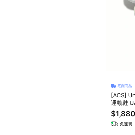
宅配商品
[ACS] U
運動鞋 UA
$1,88
免運費