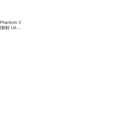
 Phantom 3
動鞋 UA 30