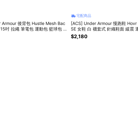
宅配商品
r Armour 後背包 Hustle Mesh Bac
[ACS] Under Armour 慢跑鞋 Hovr
灰 15吋 拉繩 筆電包 運動包 籃球包 1
SE 女鞋 白 襪套式 針織鞋面 緩震 運
26584100
$2,180