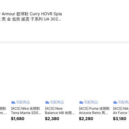
r Armour 籃球鞋 Curry HOVR Spla
男鞋 黑 金 低筒 緩震 子系列 UA 30262
宅配商品
宅配商品
宅配商品
宅配商
休閒鞋
[ACS] Nike 休閒鞋
[ACS] New
[ACS] Puma 休閒鞋
[ACS] N
ro 男
Terra Manta SDE
Balance NB 休閒鞋
Arizona Retro 男鞋
Air Force
熊貓
男鞋 麂皮 膠底 復古
471 男鞋 女鞋 米 藍
女鞋 藍 膠底 復古 麂
白 全白 A
$1,680
$2,380
$2,280
$3,180
441-
IB7254-201
膠底 麂皮 復古 紐巴
皮 402353-08
小白鞋
倫 U471AA-D