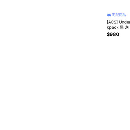
宅配商品
[ACS] Unde
kpack 黑 
372288001
$980