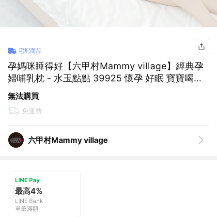
宅配商品
孕媽咪睡得好【六甲村Mammy village】經典孕
婦哺乳枕 - 水玉點點 39925 懷孕 好眠 寶寶喝奶
哺乳枕 靠枕 好好睡 孕媽咪必備 送禮推薦 實用首
無法購買
選 感謝有你
免運費
六甲村Mammy village
LINE Pay
最高4%
LINE Bank
單筆滿額