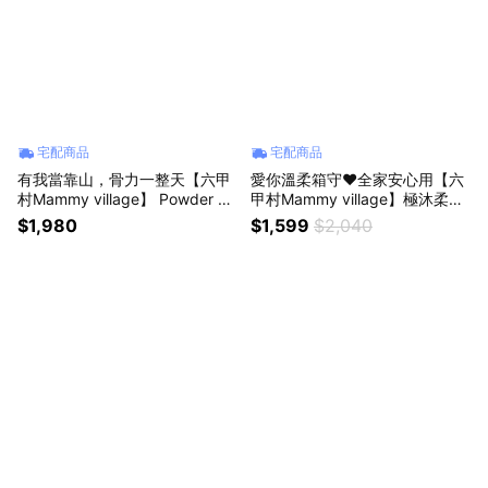
宅配商品
宅配商品
有我當靠山，骨力一整天【六甲
愛你溫柔箱守❤️全家安心用【六
村Mammy village】 Powder Po
甲村Mammy village】極沐柔
wer 德國專利微米珍珠鈣+維生
感．EDI潤濕紙巾24入｜附暖心
$1,980
$1,599
$2,040
素D3 (90入)｜心意提袋+暖心小
祝福卡 新生兒 彌月禮 寶寶 喝奶
卡 禮物推薦 營養補給 強健骨本
副食品 沐浴 清潔 不連抽
粉末好吸收