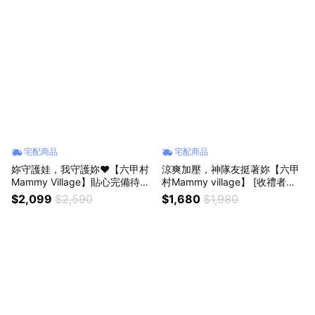
禮推薦
幫手 健康成長
宅配商品
宅配商品
妳守護娃，我守護妳❤️【六甲村
涼爽加壓，神隊友挺著妳【六甲
Mammy Village】貼心完備待產
村Mammy village】 [收禮者可
包+卵磷脂 加贈短袖圓領純棉包
自選尺寸] 冰肌雙效超彈力束腹
$2,099
$2,590
$1,680
$1,980
屁衣｜附暖心祝福卡 孕媽咪必備
帶｜孕媽咪 新手媽咪 自然產 剖
新手媽咪
腹產 傷口恢復 待產用品 待產包
獅子座