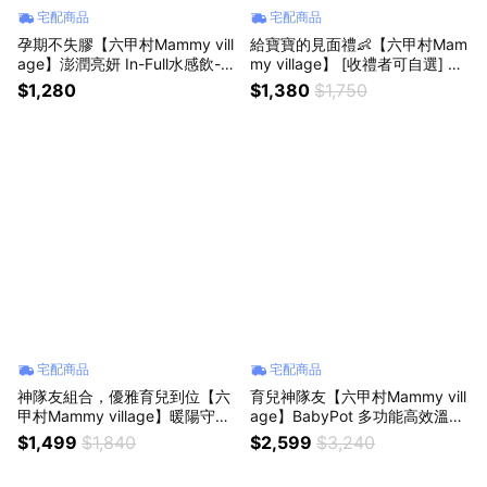
宅配商品
宅配商品
孕期不失膠【六甲村Mammy vill
給寶寶的見面禮👶【六甲村Mam
age】澎潤亮妍 In-Full水感飲-膠
my village】 [收禮者可自選] 彌
原蛋白+珍珠燕窩 (24入/組)｜心
月大禮包．純淨溫柔守護｜新生
$1,280
$1,380
$1,750
意提袋+暖心小卡 營養補給 氣色
兒 彌月禮 滿月禮 月子中心 探訪
紅潤 水嫩美肌 隨開即飲 禮物推
禮 新手爸媽 呵護寶寶 送禮推薦
薦
宅配商品
宅配商品
神隊友組合，優雅育兒到位【六
育兒神隊友【六甲村Mammy vill
甲村Mammy village】暖陽守護
age】BabyPot 多功能高效溫奶
組-維生素D3滴劑+矽膠玻璃奶瓶
器+矽膠玻璃奶瓶240ml｜附暖
$1,499
$1,840
$2,599
$3,240
160ml/240ml｜新手媽咪 營養補
心祝福卡 新生兒 彌月禮 寶貝喝
給 輕鬆哺乳 月子中心 探訪禮 送
奶 好好餵 快速溫奶 新手媽咪好