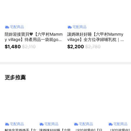
宅配商品
宅配商品
陪妳迎接寶貝💖【六甲村Mamm
讓媽咪好好睡【六甲村Mammy
y village】待產用品一袋就go~
village】全方位孕婦哺乳枕｜瞬
孕媽咪待產包組｜剖腹 自然產
涼柔膚 [收禮者可自選] 附暖心祝
$1,480
$2,110
$2,200
$2,780
產後哺乳 一應俱全 提了就走 婦
福卡 涼感 懷孕 好眠 紓壓 放鬆
幼展熱銷 新手媽咪必備
哺乳 寶寶 輕鬆餵奶
更多推薦
看更多
宅配商品
宅配商品
宅配商品
宅配商品
解放辛苦媽媽手【六
讓媽咪好好睡【六甲
［920就愛你]【日
［920就愛你