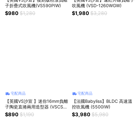
子折疊式吹風機(VS590PIW)
吹風機 (VSD-1260WGW)
$980
$1,280
$1,980
$3,280
宅配商品
宅配商品
【英國VS沙宣 】迷你16mm負離
【法國Babyliss】BLDC 高速溫
子陶瓷直捲兩用造型器 (VSCS01
控吹風機 (5500IW)
10PIW)
$890
$1,190
$3,980
$5,980