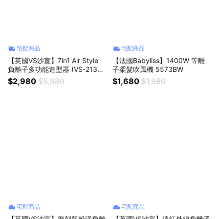
宅配商品
宅配商品
【英國VS沙宣】7in1 Air Style
【法國Babyliss】1400W 等離
負離子多功能造型器 (VS-2136A
子柔髮吹風機 5573BW
BW)
$2,980
$5,980
$1,680
$1,980
宅配商品
宅配商品
【英國VS沙宣】復刻版粉漾負離
【英國VS沙宣】遠紅外線負離子