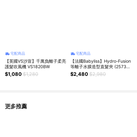
宅配商品
宅配商品
【英國VS沙宣】千萬負離子柔亮
【法國Babyliss】Hydro-Fusion
護髮吹風機 VS1820BW
等離子水膜造型直髮夾 (2573B
W)
$1,080
$1,280
$2,480
$2,980
更多推薦
看更多