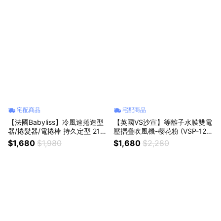
宅配商品
宅配商品
【法國Babyliss】冷風速捲造型
【英國VS沙宣】等離子水膜雙電
器/捲髮器/電捲棒 持久定型 211
壓摺疊吹風機-櫻花粉 (VSP-120
3W
0PW)
$1,680
$1,980
$1,680
$2,280