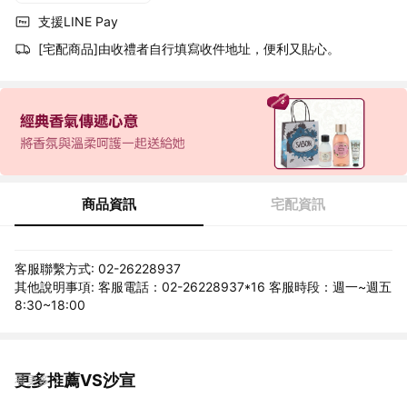
支援LINE Pay
[宅配商品]由收禮者自行填寫收件地址，便利又貼心。
商品資訊
宅配資訊
客服聯繫方式: 02-26228937
其他說明事項: 客服電話：02-26228937*16 客服時段：週一~週五
8:30~18:00
更多推薦VS沙宣
看更多