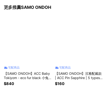
更多推薦SAMO ONDOH
看更多
宅配商品
宅配商品
【SAMO ONDOH】ACC Baby
【SAMO ONDOH】泫雅配戴款
Tokiyom - eco fur black 小兔子
| ACC Pin Sapphire | 5 types
包包吊飾 包包配件 皮草 絨毛 送
台灣唯一正版代理 胸針 包包配
$840
$160
禮
件