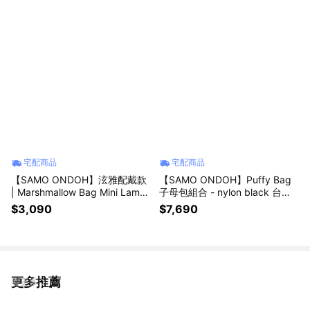
宅配商品
宅配商品
【SAMO ONDOH】泫雅配戴款
【SAMO ONDOH】Puffy Bag
| Marshmallow Bag Mini Lambs
子母包組合 - nylon black 台灣
kin - cream 10 台灣唯一正版代
唯一正版代理 韓國包包 肩背包
$3,090
$7,690
理 韓國包包 側背包
側背包 送禮
更多推薦
看更多