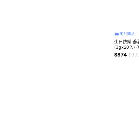
宅配商品
生日快樂 
(3gx20入)
膠原 新上市
$874
$99