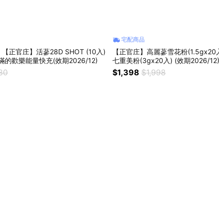
宅配商品
正官庄】活蔘28D SHOT (10入)
【正官庄】高麗蔘雪花粉(1.5gx20
滿的歡樂能量快充(效期2026/12)
七重美粉(3gx20入) (效期2026/12
80
$1,398
$1,998