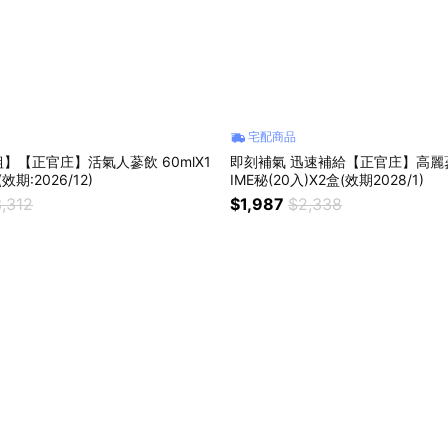
宅配商品
】【正官庄】活氣人蔘飲 60mlX1
即刻補氣 迅速補給【正官庄】高麗蔘
效期:2026/12)
IME秘(20入)X2盒(效期2028/1)
,312
$1,987
$2,338