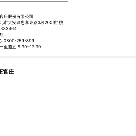
正官庄股份有限公司
臺北市大安區忠孝東路3段200號1樓
333464
正烈
0800-259-899
至週五 8:30~17:30
正官庄