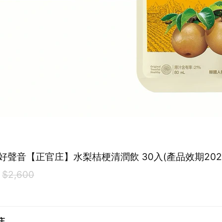
好聲音【正官庄】水梨桔梗清潤飲 30入(產品效期2027
$2,600
庄