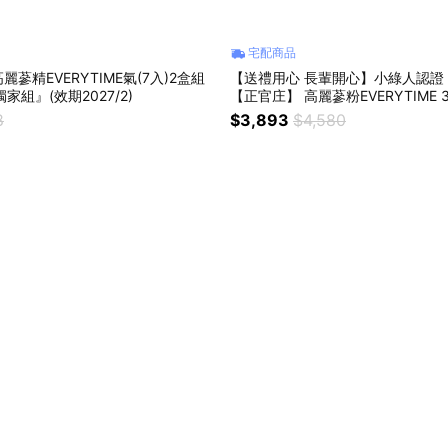
宅配商品
蔘精EVERYTIME氣(7入)2盒組
【送禮用心 長輩開心】小綠人認證
獨家組』(效期2027/2)
【正官庄】 高麗蔘粉EVERYTIME 
期2028/12)
8
$3,893
$4,580