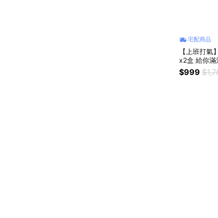
宅配商品
【上班打氣】【
x2盒 給你滿
$999
$1,7