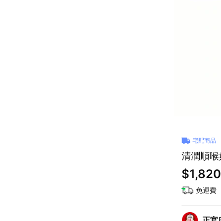
宅配商品
清潤順喉
$1,820
免運費
正官