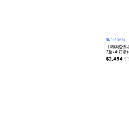
宅配商品
【箱購超值組
2瓶x4(箱購)(
$2,484
$3