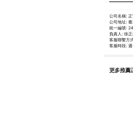
公司名稱: 
公司地址: 
統一編號: 24
負責人: 徐
客服聯繫方式: 
客服時段: 週一
更多推薦
看更多