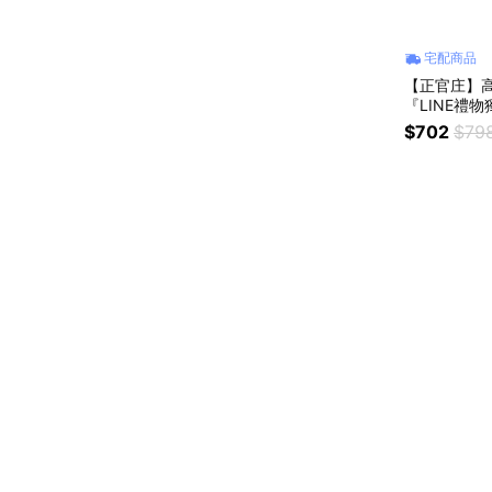
宅配商品
【正官庄】高麗
『LINE禮物
$702
$79