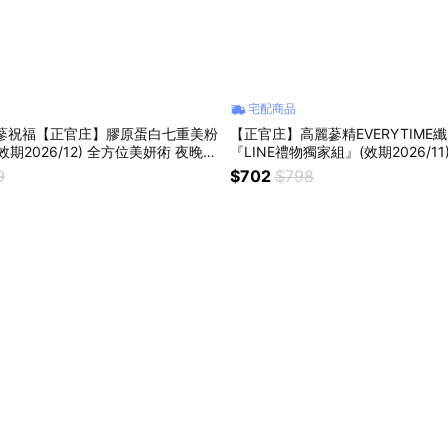
宅配商品
蔘蔘祝福【正官庄】膠原蛋白七重美粉
【正官庄】高麗蔘精EVERYTIME纖
 (效期2026/12) 全方位美妍術 夜晚美
『LINE禮物獨家組』(效期2026/11
9
$702
$798