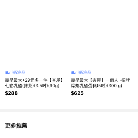
宅配商品
宅配商品
壽星最大+29元多一件【杏屋】
壽星最大【杏屋】一個人 -招牌
七彩乳酪(抹茶)(3.5吋)(90g)
爆漿乳酪蛋糕(5吋)(300 g)
$288
$625
更多推薦
看更多