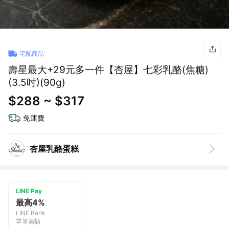
宅配商品
壽星最大+29元多一件【杏屋】七彩乳酪(焦糖)
(3.5吋)(90g)
$288 ~ $317
免運費
杏屋乳酪蛋糕
LINE Pay
最高4%
LINE Bank
單筆滿額