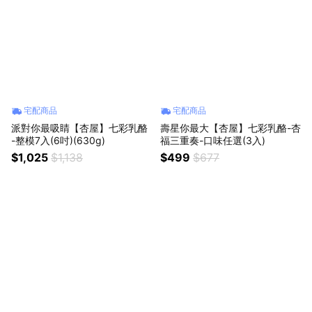
宅配商品
宅配商品
派對你最吸睛【杏屋】七彩乳酪
壽星你最大【杏屋】七彩乳酪-杏
-整模7入(6吋)(630g)
福三重奏-口味任選(3入)
$1,025
$1,138
$499
$677