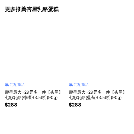
更多推薦杏屋乳酪蛋糕
看更多
宅配商品
宅配商品
壽星最大+29元多一件【杏屋】
壽星最大+29元多一件【杏屋】
七彩乳酪(檸檬)(3.5吋)(90g)
七彩乳酪(藍莓)(3.5吋)(90g)
$288
$288