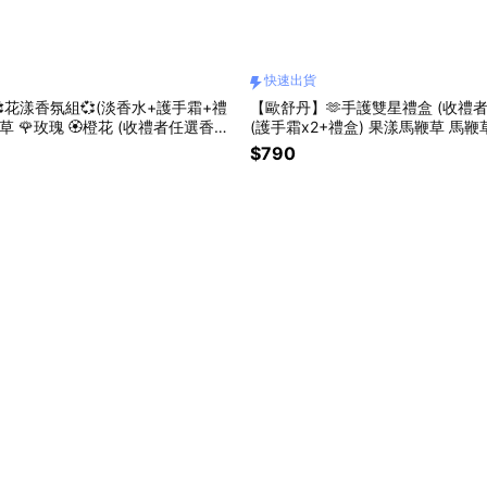
快速出貨
花漾香氛組💞(淡香水+護手霜+禮
【歐舒丹】🫶手護雙星禮盒 (收禮者
草 🌹玫瑰 🏵️橙花 (收禮者任選香氛)
(護手霜x2+禮盒) 果漾馬鞭草 馬鞭草 薰衣草 『L
物獨家組合』
INE禮物獨家組合』 [快速出貨]
$790