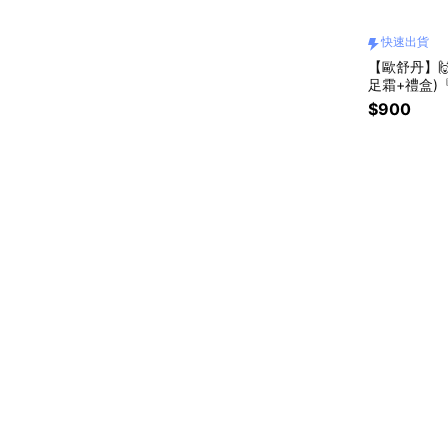
快速出貨
【歐舒丹】
足霜+禮盒)
[快速出貨]
$900