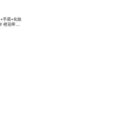
水+手霜+化妝
 橙花🏵️ 玫