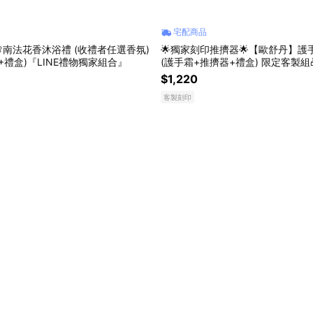
宅配商品
南法花香沐浴禮 (收禮者任選香氛)
🌟獨家刻印推擠器🌟【歐舒丹】護手
2+禮盒)『LINE禮物獨家組合』
(護手霜+推擠器+禮盒) 限定客製組
物獨家組合』
$1,220
客製刻印