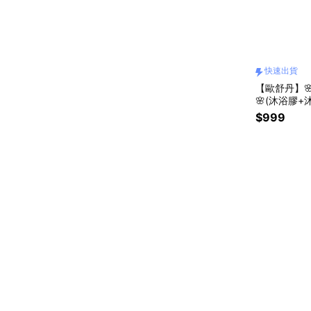
快速出貨
【歐舒丹】
🌸(沐浴膠+
草 🪻薰衣草
$999
[快速出貨]