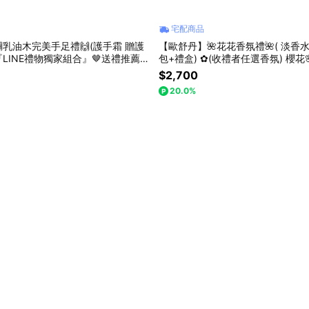
宅配商品
乳油木完美手足禮🙌(護手霜 贈護
【歐舒丹】🌺花花香氛禮🌺( 淡香
『LINE禮物獨家組合』🤎送禮推薦
包+禮盒) ✿(收禮者任選香氛) 櫻花🌸
瑰🌹『LINE禮物獨家組合』
$2,700
20.0%