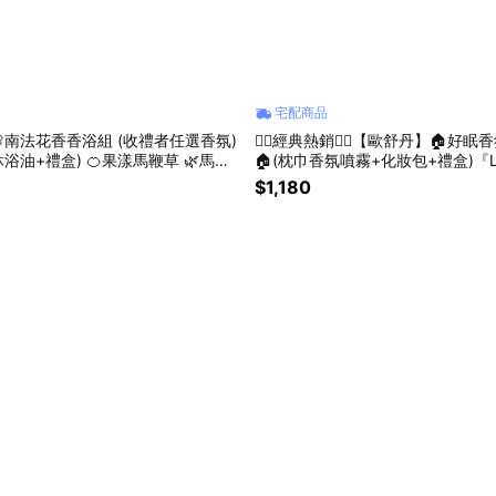
宅配商品
南法花香香浴組 (收禮者任選香氛)
❤️‍🔥經典熱銷❤️‍🔥【歐舒丹】🏠好
沐浴油+禮盒) 🍊果漾馬鞭草 🌿馬鞭
🏠(枕巾香氛噴霧+化妝包+禮盒)『L
 改版新獻 『LINE禮物獨家組合』
家組合』
$1,180