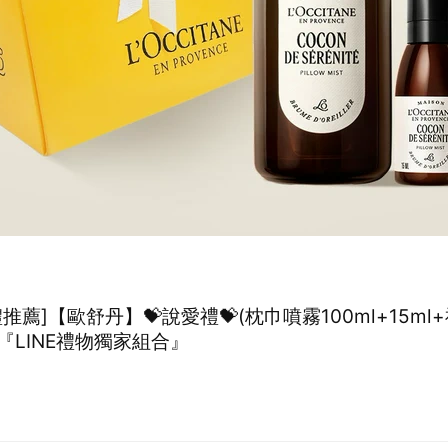
推薦]【歐舒丹】💝說愛禮💝(枕巾噴霧100ml+15ml+禮
『LINE禮物獨家組合』