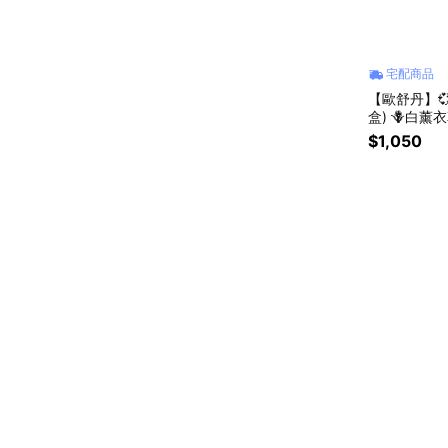
宅配商品
【歐舒丹】
盒) 🪻白薰衣
『LINE禮
$1,050