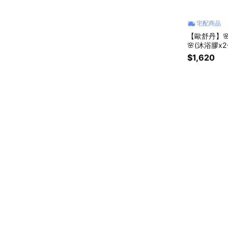
宅配商品
【歐舒丹】
🌸(沐浴膠x
$1,620