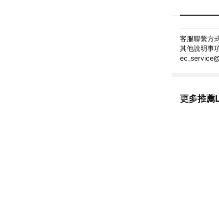
客服聯繫方式: 
其他說明事項:
ec_service
更多推薦L'
看更多