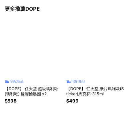
更多推薦DOPE
看更多
宅配商品
宅配商品
【DOPE】 任天堂 超級瑪利歐
【DOPE】 任天堂 紙片瑪利歐(S
(瑪利歐) 橡膠鑰匙圈 x2
ticker)馬克杯-315ml
$598
$499