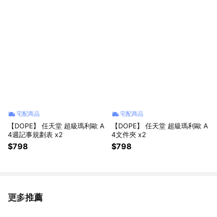
宅配商品
宅配商品
【DOPE】 任天堂 超級瑪利歐 A
【DOPE】 任天堂 超級瑪利歐 A
4週記事規劃表 x2
4文件夾 x2
$798
$798
更多推薦
看更多