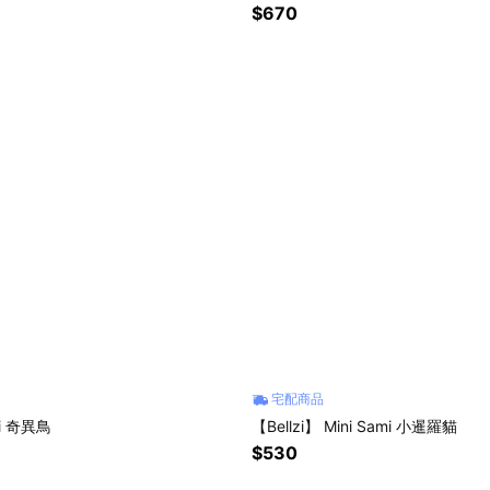
$670
宅配商品
ii 奇異鳥
【Bellzi】 Mini Sami 小暹羅貓
$530