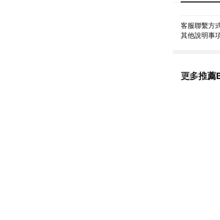
客服聯繫方式: 
其他說明事項: 
更多推薦Be
看更多